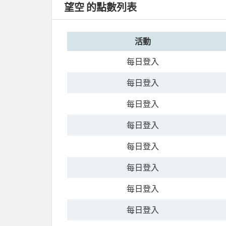
望空 的點數列表
活動
每日登入
每日登入
每日登入
每日登入
每日登入
每日登入
每日登入
每日登入