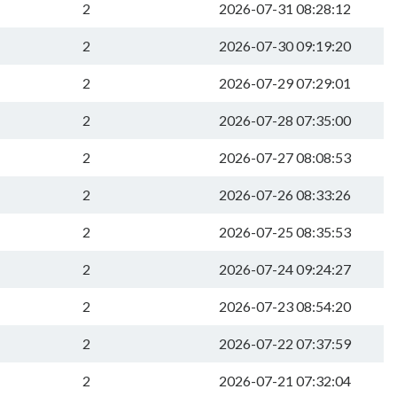
2
2026-07-31 08:28:12
2
2026-07-30 09:19:20
2
2026-07-29 07:29:01
2
2026-07-28 07:35:00
2
2026-07-27 08:08:53
2
2026-07-26 08:33:26
2
2026-07-25 08:35:53
2
2026-07-24 09:24:27
2
2026-07-23 08:54:20
2
2026-07-22 07:37:59
2
2026-07-21 07:32:04