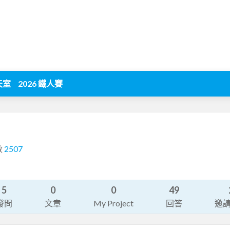
天室
2026 鐵人賽
數
2507
5
0
0
49
發問
文章
My Project
回答
邀