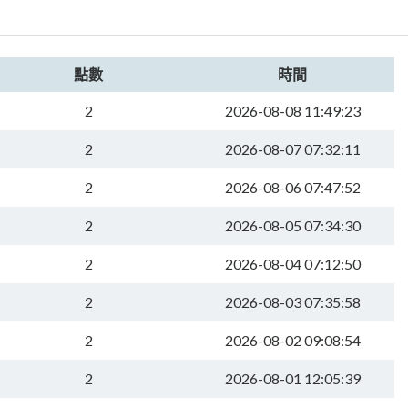
點數
時間
2
2026-08-08 11:49:23
2
2026-08-07 07:32:11
2
2026-08-06 07:47:52
2
2026-08-05 07:34:30
2
2026-08-04 07:12:50
2
2026-08-03 07:35:58
2
2026-08-02 09:08:54
2
2026-08-01 12:05:39