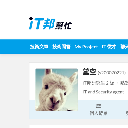
技術文章
技術問答
My Project
iT 徵才
聊
望空
(s200070221)
iT邦研究生 2 級 ‧ 點
IT and Security agent
個人背景