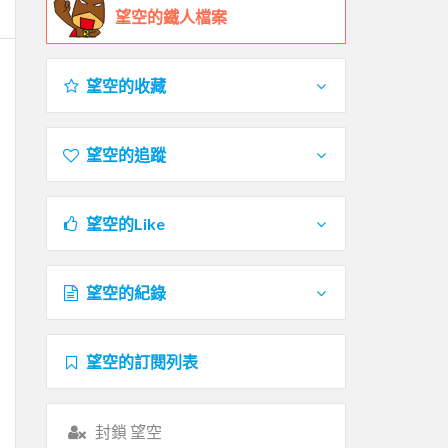
望空的鐵人檔案
望空的收藏
望空的追蹤
望空的Like
望空的紀錄
望空的訂閱列表
封鎖 望空