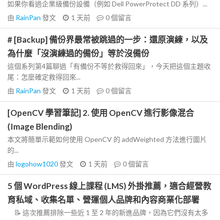
如果你看過企業級備份設備（例如 Dell PowerProtect DD 系列）...
由
RainPan
發文
1 天前
0
個留言
# [Backup] 備份界最常被跳過的一步：還原演練，以及
為什麼「沒演練過的備份」等於沒備份
這個系列第4篇聊過「有備份不等於救得回來」，今天把這個主題收
尾：怎麼確定救得回來...
由
RainPan
發文
1 天前
0
個留言
[OpenCV 學習筆記] 2. 使用 OpenCV 進行影像混合
(Image Blending)
本文將簡單示範如何使用 OpenCV 的 addWeighted 方法進行圖片
的...
由
logohow1020
發文
1 天前
0
個留言
5 個 WordPress 線上課程 (LMS) 外掛推薦，適合經營教
育私域、收集名單、營運個人品牌和內容商業化部署
📝 這次推薦排除一些近 1 至 2 年的新進品牌，因為它們沒有太多