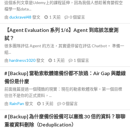
這個系列文章是Udemy上的課程延伸，因為我個人想趁著育嬰假空
檔學一點data...
由
duckravel48
發文
1 天前
0
個留言
【Agent Evaluation 系列 1/6】Agent 到底該怎麼測
試？
很多團隊評估 Agent 的方法，其實還停留在評估 Chatbot。 準備一
組...
由
hardness1020
發文
1 天前
1
個留言
# [Backup] 當勒索軟體連備份都不放過：Air Gap 與離線
備份是什麼
前面幾篇提過一個殘酷的現實：現在的勒索軟體攻擊，第一個目標
往往不是你的正式資料，...
由
RainPan
發文
1 天前
0
個留言
# [Backup] 為什麼備份設備可以塞進 30 倍的資料？聊聊
重複資料刪除（Deduplication）