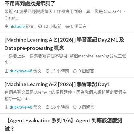
不用再到處找提示詞了
最近 AI 幾乎已經變成每天工作都會用到的工具。像是 ChatGPT、
Claud...
由
nlstudio
發文
12 小時前
0
個留言
[Machine Learning A-Z [2026] ] 學習筆記 Day2 ML 及
Data pre-processing 概念
一邊要上課一邊還要寫這個不容易! 整個machine learning分成三個
步...
由
duckravel48
發文
15 小時前
0
個留言
[Machine Learning A-Z [2026] ] 學習筆記 Day1
這個系列文章是Udemy上的課程延伸，因為我個人想趁著育嬰假空
檔學一點data...
由
duckravel48
發文
16 小時前
0
個留言
【Agent Evaluation 系列 1/6】Agent 到底該怎麼測
試？