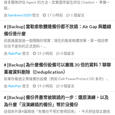
很多團隊評估 Agent 的方法，其實還停留在評估 Chatbot。 準備一
組...
由
hardness1020
發文
17 小時前
1
個留言
# [Backup] 當勒索軟體連備份都不放過：Air Gap 與離線
備份是什麼
前面幾篇提過一個殘酷的現實：現在的勒索軟體攻擊，第一個目標
往往不是你的正式資料，...
由
RainPan
發文
19 小時前
0
個留言
# [Backup] 為什麼備份設備可以塞進 30 倍的資料？聊聊
重複資料刪除（Deduplication）
如果你看過企業級備份設備（例如 Dell PowerProtect DD 系列）...
由
RainPan
發文
19 小時前
0
個留言
# [Backup] 備份界最常被跳過的一步：還原演練，以及
為什麼「沒演練過的備份」等於沒備份
這個系列第4篇聊過「有備份不等於救得回來」，今天把這個主題收