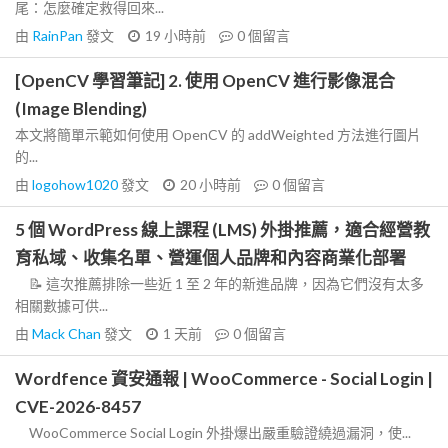
尾：怎麼確定救得回來...
由
RainPan
發文
19 小時前
0
個留言
[OpenCV 學習筆記] 2. 使用 OpenCV 進行影像混合
(Image Blending)
本文將簡單示範如何使用 OpenCV 的 addWeighted 方法進行圖片
的...
由
logohow1020
發文
20 小時前
0
個留言
5 個 WordPress 線上課程 (LMS) 外掛推薦，適合經營教
育私域、收集名單、營運個人品牌和內容商業化部署
📝 這次推薦排除一些近 1 至 2 年的新進品牌，因為它們沒有太多
相關數據可供...
由
Mack Chan
發文
1 天前
0
個留言
Wordfence 資安通報 | WooCommerce - Social Login |
CVE-2026-8457
WooCommerce Social Login 外掛爆出嚴重驗證繞過漏洞，使...