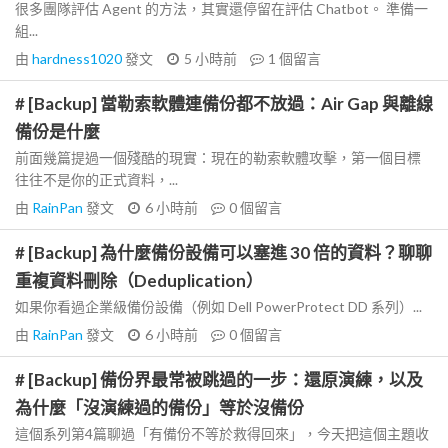
很多團隊評估 Agent 的方法，其實還停留在評估 Chatbot。 準備一
組...
由
hardness1020
發文
5 小時前
1
個留言
# [Backup] 當勒索軟體連備份都不放過：Air Gap 與離線
備份是什麼
前面幾篇提過一個殘酷的現實：現在的勒索軟體攻擊，第一個目標
往往不是你的正式資料，...
由
RainPan
發文
6 小時前
0
個留言
# [Backup] 為什麼備份設備可以塞進 30 倍的資料？聊聊
重複資料刪除（Deduplication）
如果你看過企業級備份設備（例如 Dell PowerProtect DD 系列）...
由
RainPan
發文
6 小時前
0
個留言
# [Backup] 備份界最常被跳過的一步：還原演練，以及
為什麼「沒演練過的備份」等於沒備份
這個系列第4篇聊過「有備份不等於救得回來」，今天把這個主題收