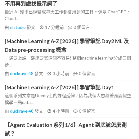
不用再到處找提示詞了
最近 AI 幾乎已經變成每天工作都會用到的工具。像是 ChatGPT、
Claud...
由
nlstudio
發文
17 分鐘前
0
個留言
[Machine Learning A-Z [2026] ] 學習筆記 Day2 ML 及
Data pre-processing 概念
一邊要上課一邊還要寫這個不容易! 整個machine learning分成三個
步...
由
duckravel48
發文
3 小時前
0
個留言
[Machine Learning A-Z [2026] ] 學習筆記 Day1
這個系列文章是Udemy上的課程延伸，因為我個人想趁著育嬰假空
檔學一點data...
由
duckravel48
發文
4 小時前
0
個留言
【Agent Evaluation 系列 1/6】Agent 到底該怎麼測
試？