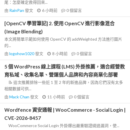
尾：怎麼確定救得回來...
由
RainPan
發文
6 小時前
0
個留言
[OpenCV 學習筆記] 2. 使用 OpenCV 進行影像混合
(Image Blending)
本文將簡單示範如何使用 OpenCV 的 addWeighted 方法進行圖片
的...
由
logohow1020
發文
8 小時前
0
個留言
5 個 WordPress 線上課程 (LMS) 外掛推薦，適合經營教
育私域、收集名單、營運個人品牌和內容商業化部署
📝 這次推薦排除一些近 1 至 2 年的新進品牌，因為它們沒有太多
相關數據可供...
由
Mack Chan
發文
11 小時前
0
個留言
Wordfence 資安通報 | WooCommerce - Social Login |
CVE-2026-8457
WooCommerce Social Login 外掛爆出嚴重驗證繞過漏洞，使...