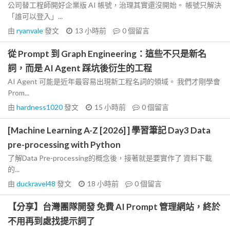
公司替工程師開好企業版 AI 帳號，治理其實還沒開始。 帳號只解決
「誰可以登入」...
由
ryanvale
發文
13 小時前
0
個留言
從 Prompt 到 Graph Engineering：這些不只是新名
詞，而是 AI Agent 踩坑後衍生的工程
AI Agent 可能是近年最容易出現新工程名詞的領域。 我們才剛學會
Prom...
由
hardness1020
發文
15 小時前
0
個留言
[Machine Learning A-Z [2026] ] 學習筆記 Day3 Data
pre-processing with Python
了解Data Pre-processing的概念後，接著就是要實作了 資料下載
的...
由
duckravel48
發文
18 小時前
0
個留言
【分享】台灣團隊開發 免費 AI Prompt 管理網站，終於
不用再到處找提示詞了