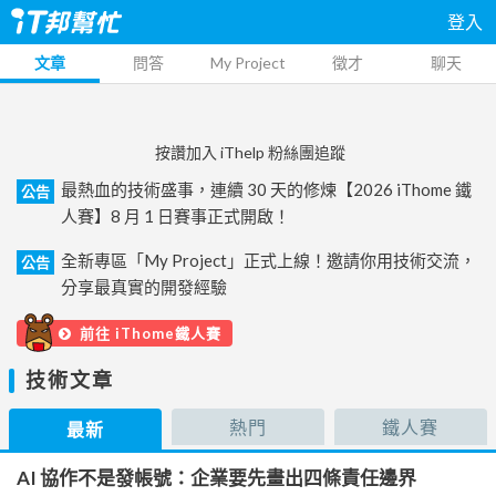
登入
文章
問答
My Project
徵才
聊天
按讚加入 iThelp 粉絲團追蹤
最熱血的技術盛事，連續 30 天的修煉【2026 iThome 鐵
公告
人賽】8 月 1 日賽事正式開啟！
全新專區「My Project」正式上線！邀請你用技術交流，
公告
分享最真實的開發經驗
前往 iThome鐵人賽
技術文章
熱門
鐵人賽
最新
AI 協作不是發帳號：企業要先畫出四條責任邊界