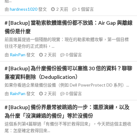
組...
由
hardness1020
發文
2 天前
1
個留言
# [Backup] 當勒索軟體連備份都不放過：Air Gap 與離線
備份是什麼
前面幾篇提過一個殘酷的現實：現在的勒索軟體攻擊，第一個目標
往往不是你的正式資料，...
由
RainPan
發文
2 天前
0
個留言
# [Backup] 為什麼備份設備可以塞進 30 倍的資料？聊聊
重複資料刪除（Deduplication）
如果你看過企業級備份設備（例如 Dell PowerProtect DD 系列）...
由
RainPan
發文
2 天前
0
個留言
# [Backup] 備份界最常被跳過的一步：還原演練，以及
為什麼「沒演練過的備份」等於沒備份
這個系列第4篇聊過「有備份不等於救得回來」，今天把這個主題收
尾：怎麼確定救得回來...