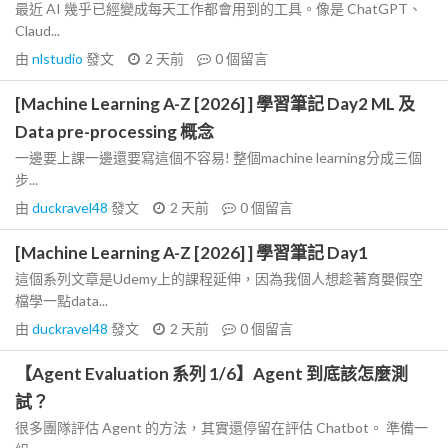
最近 AI 幾乎已經變成每天工作都會用到的工具。像是 ChatGPT、
Claud...
由
nlstudio
發文
2 天前
0
個留言
[Machine Learning A-Z [2026] ] 學習筆記 Day2 ML 及
Data pre-processing 概念
一邊要上課一邊還要寫這個不容易! 整個machine learning分成三個
步...
由
duckravel48
發文
2 天前
0
個留言
[Machine Learning A-Z [2026] ] 學習筆記 Day1
這個系列文章是Udemy上的課程延伸，因為我個人想趁著育嬰假空
檔學一點data...
由
duckravel48
發文
2 天前
0
個留言
【Agent Evaluation 系列 1/6】Agent 到底該怎麼測
試？
很多團隊評估 Agent 的方法，其實還停留在評估 Chatbot。 準備一