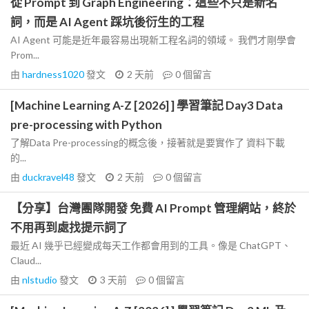
從 Prompt 到 Graph Engineering：這些不只是新名
詞，而是 AI Agent 踩坑後衍生的工程
AI Agent 可能是近年最容易出現新工程名詞的領域。 我們才剛學會
Prom...
由
hardness1020
發文
2 天前
0
個留言
[Machine Learning A-Z [2026] ] 學習筆記 Day3 Data
pre-processing with Python
了解Data Pre-processing的概念後，接著就是要實作了 資料下載
的...
由
duckravel48
發文
2 天前
0
個留言
【分享】台灣團隊開發 免費 AI Prompt 管理網站，終於
不用再到處找提示詞了
最近 AI 幾乎已經變成每天工作都會用到的工具。像是 ChatGPT、
Claud...
由
nlstudio
發文
3 天前
0
個留言