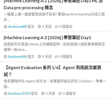
[Machine Learning A-Z [2026] ] 學習筆記 Day2 ML 及
Data pre-processing 概念
一邊要上課一邊還要寫這個不容易! 整個machine learning分成三個
步...
由
duckravel48
發文
3 天前
0
個留言
[Machine Learning A-Z [2026] ] 學習筆記 Day1
這個系列文章是Udemy上的課程延伸，因為我個人想趁著育嬰假空
檔學一點data...
由
duckravel48
發文
3 天前
0
個留言
【Agent Evaluation 系列 1/6】Agent 到底該怎麼測
試？
很多團隊評估 Agent 的方法，其實還停留在評估 Chatbot。 準備一
組...
由
hardness1020
發文
3 天前
1
個留言