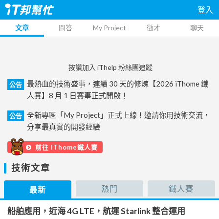
登入
文章
問答
My Project
徵才
聊天
按讚加入 iThelp 粉絲團追蹤
最熱血的技術盛事，連續 30 天的修煉【2026 iThome 鐵
公告
人賽】8 月 1 日賽事正式開啟！
全新專區「My Project」正式上線！邀請你用技術交流，
公告
分享最真實的開發經驗
前往 iThome鐵人賽
技術文章
熱門
鐵人賽
最新
船舶應用，近海 4G LTE，航運 Starlink 整合運用