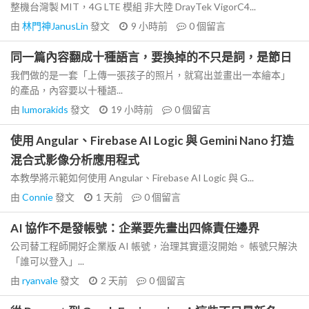
整機台灣製 MIT，4G LTE 模組 非大陸 DrayTek VigorC4...
由
林門神JanusLin
發文
9 小時前
0
個留言
同一篇內容翻成十種語言，要換掉的不只是詞，是節日
我們做的是一套「上傳一張孩子的照片，就寫出並畫出一本繪本」
的產品，內容要以十種語...
由
lumorakids
發文
19 小時前
0
個留言
使用 Angular、Firebase AI Logic 與 Gemini Nano 打造
混合式影像分析應用程式
本教學將示範如何使用 Angular、Firebase AI Logic 與 G...
由
Connie
發文
1 天前
0
個留言
AI 協作不是發帳號：企業要先畫出四條責任邊界
公司替工程師開好企業版 AI 帳號，治理其實還沒開始。 帳號只解決
「誰可以登入」...
由
ryanvale
發文
2 天前
0
個留言