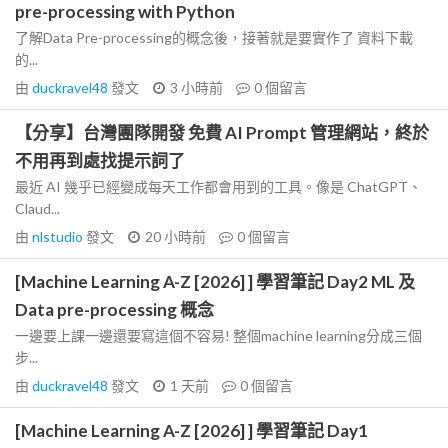
pre-processing with Python
了解Data Pre-processing的概念後，接著就是要實作了 資料下載
的...
由
duckravel48
發文
3 小時前
0
個留言
【分享】台灣團隊開發 免費 AI Prompt 管理網站，終於
不用再到處找提示詞了
最近 AI 幾乎已經變成每天工作都會用到的工具。像是 ChatGPT、
Claud...
由
nlstudio
發文
20 小時前
0
個留言
[Machine Learning A-Z [2026] ] 學習筆記 Day2 ML 及
Data pre-processing 概念
一邊要上課一邊還要寫這個不容易! 整個machine learning分成三個
步...
由
duckravel48
發文
1 天前
0
個留言
[Machine Learning A-Z [2026] ] 學習筆記 Day1