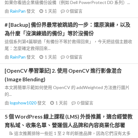
如果你看過企業級備份設備（例如 Dell PowerProtect DD 系列）...
由
RainPan
發文
1 天前
0
個留言
# [Backup] 備份界最常被跳過的一步：還原演練，以及
為什麼「沒演練過的備份」等於沒備份
這個系列第4篇聊過「有備份不等於救得回來」，今天把這個主題收
尾：怎麼確定救得回來...
由
RainPan
發文
1 天前
0
個留言
[OpenCV 學習筆記] 2. 使用 OpenCV 進行影像混合
(Image Blending)
本文將簡單示範如何使用 OpenCV 的 addWeighted 方法進行圖片
的...
由
logohow1020
發文
1 天前
0
個留言
5 個 WordPress 線上課程 (LMS) 外掛推薦，適合經營教
育私域、收集名單、營運個人品牌和內容商業化部署
📝 這次推薦排除一些近 1 至 2 年的新進品牌，因為它們沒有太多