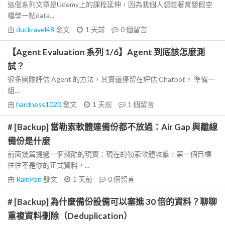
這個系列文章是Udemy上的課程延伸，因為我個人想趁著育嬰假空
檔學一點data...
由
duckravel48
發文
1 天前
0
個留言
【Agent Evaluation 系列 1/6】Agent 到底該怎麼測
試？
很多團隊評估 Agent 的方法，其實還停留在評估 Chatbot。 準備一
組...
由
hardness1020
發文
1 天前
1
個留言
# [Backup] 當勒索軟體連備份都不放過：Air Gap 與離線
備份是什麼
前面幾篇提過一個殘酷的現實：現在的勒索軟體攻擊，第一個目標
往往不是你的正式資料，...
由
RainPan
發文
1 天前
0
個留言
# [Backup] 為什麼備份設備可以塞進 30 倍的資料？聊聊
重複資料刪除（Deduplication）