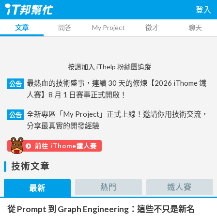
登入
文章
問答
My Project
徵才
聊天
按讚加入 iThelp 粉絲團追蹤
最熱血的技術盛事，連續 30 天的修煉【2026 iThome 鐵
公告
人賽】8 月 1 日賽事正式開啟！
全新專區「My Project」正式上線！邀請你用技術交流，
公告
分享最真實的開發經驗
前往 iThome鐵人賽
技術文章
熱門
鐵人賽
最新
從 Prompt 到 Graph Engineering：這些不只是新名