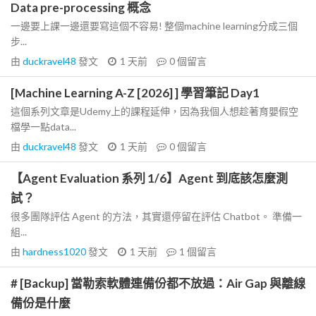
Data pre-processing 概念
一邊要上課一邊還要寫這個不容易! 整個machine learning分成三個
步...
由
duckravel48
發文
1 天前
0
個留言
[Machine Learning A-Z [2026] ] 學習筆記 Day1
這個系列文章是Udemy上的課程延伸，因為我個人想趁著育嬰假空
檔學一點data...
由
duckravel48
發文
1 天前
0
個留言
【Agent Evaluation 系列 1/6】Agent 到底該怎麼測
試？
很多團隊評估 Agent 的方法，其實還停留在評估 Chatbot。 準備一
組...
由
hardness1020
發文
1 天前
1
個留言
# [Backup] 當勒索軟體連備份都不放過：Air Gap 與離線
備份是什麼