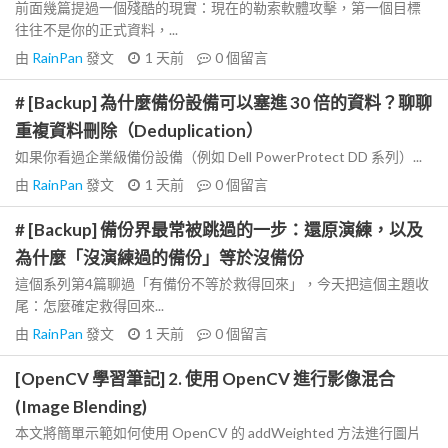
前面幾篇提過一個殘酷的現實：現在的勒索軟體攻擊，第一個目標
往往不是你的正式資料，...
由
RainPan
發文
1 天前
0
個留言
# [Backup] 為什麼備份設備可以塞進 30 倍的資料？聊聊
重複資料刪除（Deduplication）
如果你看過企業級備份設備（例如 Dell PowerProtect DD 系列）...
由
RainPan
發文
1 天前
0
個留言
# [Backup] 備份界最常被跳過的一步：還原演練，以及
為什麼「沒演練過的備份」等於沒備份
這個系列第4篇聊過「有備份不等於救得回來」，今天把這個主題收
尾：怎麼確定救得回來...
由
RainPan
發文
1 天前
0
個留言
[OpenCV 學習筆記] 2. 使用 OpenCV 進行影像混合
(Image Blending)
本文將簡單示範如何使用 OpenCV 的 addWeighted 方法進行圖片