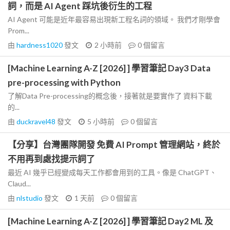
詞，而是 AI Agent 踩坑後衍生的工程
AI Agent 可能是近年最容易出現新工程名詞的領域。 我們才剛學會
Prom...
由
hardness1020
發文
2 小時前
0
個留言
[Machine Learning A-Z [2026] ] 學習筆記 Day3 Data
pre-processing with Python
了解Data Pre-processing的概念後，接著就是要實作了 資料下載
的...
由
duckravel48
發文
5 小時前
0
個留言
【分享】台灣團隊開發 免費 AI Prompt 管理網站，終於
不用再到處找提示詞了
最近 AI 幾乎已經變成每天工作都會用到的工具。像是 ChatGPT、
Claud...
由
nlstudio
發文
1 天前
0
個留言
[Machine Learning A-Z [2026] ] 學習筆記 Day2 ML 及