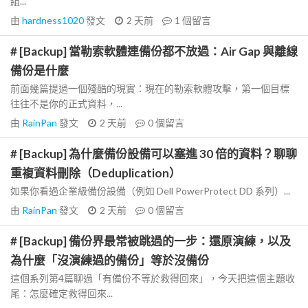
組...
由
hardness1020
發文
2 天前
1
個留言
# [Backup] 當勒索軟體連備份都不放過：Air Gap 與離線
備份是什麼
前面幾篇提過一個殘酷的現實：現在的勒索軟體攻擊，第一個目標
往往不是你的正式資料，...
由
RainPan
發文
2 天前
0
個留言
# [Backup] 為什麼備份設備可以塞進 30 倍的資料？聊聊
重複資料刪除（Deduplication）
如果你看過企業級備份設備（例如 Dell PowerProtect DD 系列）...
由
RainPan
發文
2 天前
0
個留言
# [Backup] 備份界最常被跳過的一步：還原演練，以及
為什麼「沒演練過的備份」等於沒備份
這個系列第4篇聊過「有備份不等於救得回來」，今天把這個主題收
尾：怎麼確定救得回來...