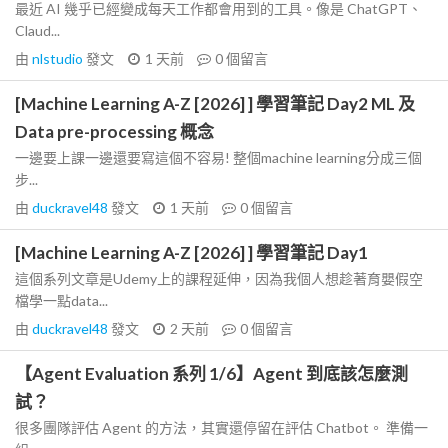
最近 AI 幾乎已經變成每天工作都會用到的工具。像是 ChatGPT、
Claud...
由
nlstudio
發文
1 天前
0
個留言
[Machine Learning A-Z [2026] ] 學習筆記 Day2 ML 及
Data pre-processing 概念
一邊要上課一邊還要寫這個不容易! 整個machine learning分成三個
步...
由
duckravel48
發文
1 天前
0
個留言
[Machine Learning A-Z [2026] ] 學習筆記 Day1
這個系列文章是Udemy上的課程延伸，因為我個人想趁著育嬰假空
檔學一點data...
由
duckravel48
發文
2 天前
0
個留言
【Agent Evaluation 系列 1/6】Agent 到底該怎麼測
試？
很多團隊評估 Agent 的方法，其實還停留在評估 Chatbot。 準備一