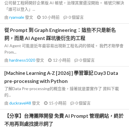
公司替工程師開好企業版 AI 帳號，治理其實還沒開始。 帳號只解決
「誰可以登入」...
由
ryanvale
發文
10 小時前
0
個留言
從 Prompt 到 Graph Engineering：這些不只是新名
詞，而是 AI Agent 踩坑後衍生的工程
AI Agent 可能是近年最容易出現新工程名詞的領域。 我們才剛學會
Prom...
由
hardness1020
發文
12 小時前
0
個留言
[Machine Learning A-Z [2026] ] 學習筆記 Day3 Data
pre-processing with Python
了解Data Pre-processing的概念後，接著就是要實作了 資料下載
的...
由
duckravel48
發文
15 小時前
0
個留言
【分享】台灣團隊開發 免費 AI Prompt 管理網站，終於
不用再到處找提示詞了