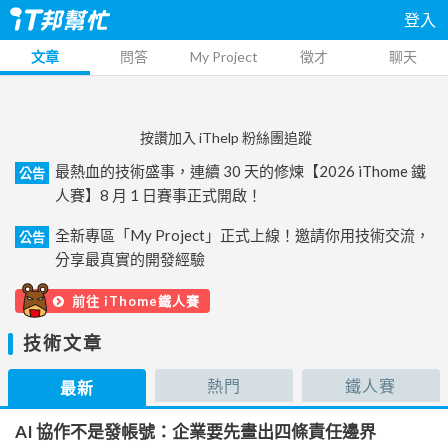
登入
文章
問答
My Project
徵才
聊天
按讚加入 iThelp 粉絲團追蹤
最熱血的技術盛事，連續 30 天的修煉【2026 iThome 鐵
公告
人賽】8 月 1 日賽事正式開啟！
全新專區「My Project」正式上線！邀請你用技術交流，
公告
分享最真實的開發經驗
前往 iThome鐵人賽
技術文章
熱門
鐵人賽
最新
AI 協作不是發帳號：企業要先畫出四條責任邊界