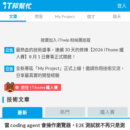
登入
文章
問答
My Project
徵才
聊天
按讚加入 iThelp 粉絲團追蹤
最熱血的技術盛事，連續 30 天的修煉【2026 iThome 鐵
公告
人賽】8 月 1 日賽事正式開啟！
全新專區「My Project」正式上線！邀請你用技術交流，
公告
分享最真實的開發經驗
前往 iThome鐵人賽
技術文章
熱門
鐵人賽
最新
當 coding agent 會操作瀏覽器，E2E 測試就不再只是測