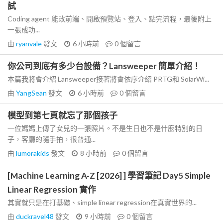
試
Coding agent 能改前端、開啟預覽站、登入、點完流程，最後附上
一張成功...
由
ryanvale
發文
6 小時前
0
個留言
你公司到底有多少台設備？Lansweeper 簡單介紹！
本篇我將會介紹 Lansweeper接著將會依序介紹 PRTG和 SolarWi...
由
YangSean
發文
6 小時前
0
個留言
模型到第七頁就忘了那個孩子
一位媽媽上傳了女兒的一張照片。不是生日也不是什麼特別的日
子，客廳的隨手拍，很普通...
由
lumorakids
發文
8 小時前
0
個留言
[Machine Learning A-Z [2026] ] 學習筆記 Day5 Simple
Linear Regression 實作
其實就只是在打基礎、simple linear regression在真實世界的...
由
duckravel48
發文
9 小時前
0
個留言