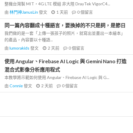
整機台灣製 MIT，4G LTE 模組 非大陸 DrayTek VigorC4...
由
林門神JanusLin
發文
1 天前
0
個留言
同一篇內容翻成十種語言，要換掉的不只是詞，是節日
我們做的是一套「上傳一張孩子的照片，就寫出並畫出一本繪本」
的產品，內容要以十種語...
由
lumorakids
發文
2 天前
0
個留言
使用 Angular、Firebase AI Logic 與 Gemini Nano 打造
混合式影像分析應用程式
本教學將示範如何使用 Angular、Firebase AI Logic 與 G...
由
Connie
發文
2 天前
0
個留言