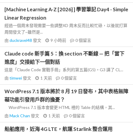
[Machine Learning A-Z [2026] ] 學習筆記 Day4 - Simple
Linear Regression
經過一個周末發現需要一些調整XD 周末反而比較忙碌，以後就打算
周間發文了~雖然是...
由
duckravel48
發文
9 小時前
0
個留言
Claude code 新手篇 5：換 section 不斷線 — 把「當下
進度」交接給下一個對話
這是「Claude Code 實戰手冊」系列的第五篇(G5)。G3 講了 CL...
由
timwei
發文
1 天前
0
個留言
WordPress 7.1 版本將於 8 月 19 日發布，其中表格無障
礙功能引發用戶群的擔憂？
WordPress 7.1 版本會變更 HTML 裡的 Table 的結構，其...
由
Mack Chan
發文
1 天前
0
個留言
船舶應用，近海 4G LTE，航運 Starlink 整合運用