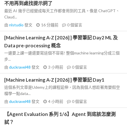
不用再到處找提示詞了
最近 AI 幾乎已經變成每天工作都會用到的工具。像是 ChatGPT、
Claud...
由
nlstudio
發文
16 分鐘前
0
個留言
[Machine Learning A-Z [2026] ] 學習筆記 Day2 ML 及
Data pre-processing 概念
一邊要上課一邊還要寫這個不容易! 整個machine learning分成三個
步...
由
duckravel48
發文
3 小時前
0
個留言
[Machine Learning A-Z [2026] ] 學習筆記 Day1
這個系列文章是Udemy上的課程延伸，因為我個人想趁著育嬰假空
檔學一點data...
由
duckravel48
發文
4 小時前
0
個留言
【Agent Evaluation 系列 1/6】Agent 到底該怎麼測
試？