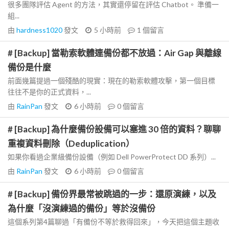
很多團隊評估 Agent 的方法，其實還停留在評估 Chatbot。 準備一
組...
由
hardness1020
發文
5 小時前
1
個留言
# [Backup] 當勒索軟體連備份都不放過：Air Gap 與離線
備份是什麼
前面幾篇提過一個殘酷的現實：現在的勒索軟體攻擊，第一個目標
往往不是你的正式資料，...
由
RainPan
發文
6 小時前
0
個留言
# [Backup] 為什麼備份設備可以塞進 30 倍的資料？聊聊
重複資料刪除（Deduplication）
如果你看過企業級備份設備（例如 Dell PowerProtect DD 系列）...
由
RainPan
發文
6 小時前
0
個留言
# [Backup] 備份界最常被跳過的一步：還原演練，以及
為什麼「沒演練過的備份」等於沒備份
這個系列第4篇聊過「有備份不等於救得回來」，今天把這個主題收