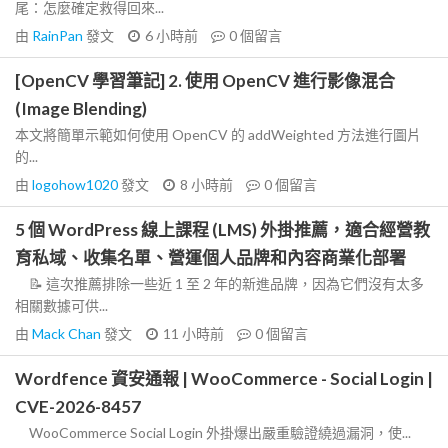
尾：怎麼確定救得回來...
由
RainPan
發文
6 小時前
0
個留言
[OpenCV 學習筆記] 2. 使用 OpenCV 進行影像混合
(Image Blending)
本文將簡單示範如何使用 OpenCV 的 addWeighted 方法進行圖片
的...
由
logohow1020
發文
8 小時前
0
個留言
5 個 WordPress 線上課程 (LMS) 外掛推薦，適合經營教
育私域、收集名單、營運個人品牌和內容商業化部署
📝 這次推薦排除一些近 1 至 2 年的新進品牌，因為它們沒有太多
相關數據可供...
由
Mack Chan
發文
11 小時前
0
個留言
Wordfence 資安通報 | WooCommerce - Social Login |
CVE-2026-8457
WooCommerce Social Login 外掛爆出嚴重驗證繞過漏洞，使...