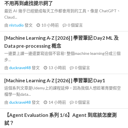
不用再到處找提示詞了
最近 AI 幾乎已經變成每天工作都會用到的工具。像是 ChatGPT、
Claud...
由
nlstudio
發文
10 小時前
0
個留言
[Machine Learning A-Z [2026] ] 學習筆記 Day2 ML 及
Data pre-processing 概念
一邊要上課一邊還要寫這個不容易! 整個machine learning分成三個
步...
由
duckravel48
發文
13 小時前
0
個留言
[Machine Learning A-Z [2026] ] 學習筆記 Day1
這個系列文章是Udemy上的課程延伸，因為我個人想趁著育嬰假空
檔學一點data...
由
duckravel48
發文
14 小時前
0
個留言
【Agent Evaluation 系列 1/6】Agent 到底該怎麼測
試？