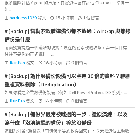
很多團隊評估 Agent 的方法，其實還停留在評估 Chatbot。 準備一
組...
由
hardness1020
發文
15 小時前
1
個留言
# [Backup] 當勒索軟體連備份都不放過：Air Gap 與離線
備份是什麼
前面幾篇提過一個殘酷的現實：現在的勒索軟體攻擊，第一個目標
往往不是你的正式資料，...
由
RainPan
發文
16 小時前
0
個留言
# [Backup] 為什麼備份設備可以塞進 30 倍的資料？聊聊
重複資料刪除（Deduplication）
如果你看過企業級備份設備（例如 Dell PowerProtect DD 系列）...
由
RainPan
發文
16 小時前
0
個留言
# [Backup] 備份界最常被跳過的一步：還原演練，以及
為什麼「沒演練過的備份」等於沒備份
這個系列第4篇聊過「有備份不等於救得回來」，今天把這個主題收