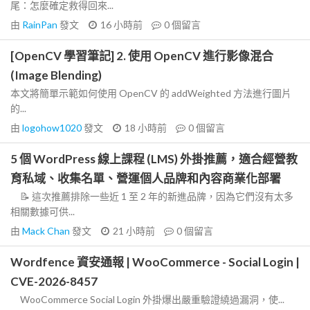
尾：怎麼確定救得回來...
由
RainPan
發文
16 小時前
0
個留言
[OpenCV 學習筆記] 2. 使用 OpenCV 進行影像混合
(Image Blending)
本文將簡單示範如何使用 OpenCV 的 addWeighted 方法進行圖片
的...
由
logohow1020
發文
18 小時前
0
個留言
5 個 WordPress 線上課程 (LMS) 外掛推薦，適合經營教
育私域、收集名單、營運個人品牌和內容商業化部署
📝 這次推薦排除一些近 1 至 2 年的新進品牌，因為它們沒有太多
相關數據可供...
由
Mack Chan
發文
21 小時前
0
個留言
Wordfence 資安通報 | WooCommerce - Social Login |
CVE-2026-8457
WooCommerce Social Login 外掛爆出嚴重驗證繞過漏洞，使...