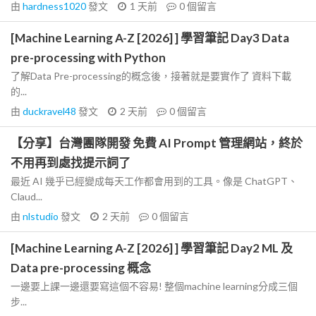
由
hardness1020
發文
1 天前
0
個留言
[Machine Learning A-Z [2026] ] 學習筆記 Day3 Data
pre-processing with Python
了解Data Pre-processing的概念後，接著就是要實作了 資料下載
的...
由
duckravel48
發文
2 天前
0
個留言
【分享】台灣團隊開發 免費 AI Prompt 管理網站，終於
不用再到處找提示詞了
最近 AI 幾乎已經變成每天工作都會用到的工具。像是 ChatGPT、
Claud...
由
nlstudio
發文
2 天前
0
個留言
[Machine Learning A-Z [2026] ] 學習筆記 Day2 ML 及
Data pre-processing 概念
一邊要上課一邊還要寫這個不容易! 整個machine learning分成三個
步...