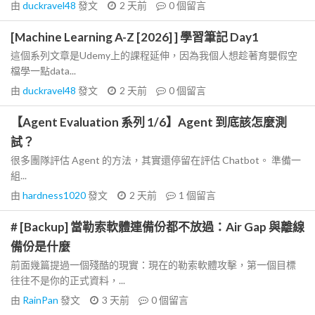
由
duckravel48
發文
2 天前
0
個留言
[Machine Learning A-Z [2026] ] 學習筆記 Day1
這個系列文章是Udemy上的課程延伸，因為我個人想趁著育嬰假空
檔學一點data...
由
duckravel48
發文
2 天前
0
個留言
【Agent Evaluation 系列 1/6】Agent 到底該怎麼測
試？
很多團隊評估 Agent 的方法，其實還停留在評估 Chatbot。 準備一
組...
由
hardness1020
發文
2 天前
1
個留言
# [Backup] 當勒索軟體連備份都不放過：Air Gap 與離線
備份是什麼
前面幾篇提過一個殘酷的現實：現在的勒索軟體攻擊，第一個目標
往往不是你的正式資料，...
由
RainPan
發文
3 天前
0
個留言