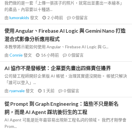
我們做的是一套「上傳一張孩子的照片，就寫出並畫出一本繪本」
的產品，內容要以十種語...
由
lumorakids
發文
2 小時前
0
個留言
使用 Angular、Firebase AI Logic 與 Gemini Nano 打造
混合式影像分析應用程式
本教學將示範如何使用 Angular、Firebase AI Logic 與 G...
由
Connie
發文
16 小時前
0
個留言
AI 協作不是發帳號：企業要先畫出四條責任邊界
公司替工程師開好企業版 AI 帳號，治理其實還沒開始。 帳號只解決
「誰可以登入」...
由
ryanvale
發文
1 天前
0
個留言
從 Prompt 到 Graph Engineering：這些不只是新名
詞，而是 AI Agent 踩坑後衍生的工程
AI Agent 可能是近年最容易出現新工程名詞的領域。 我們才剛學會
Prom...