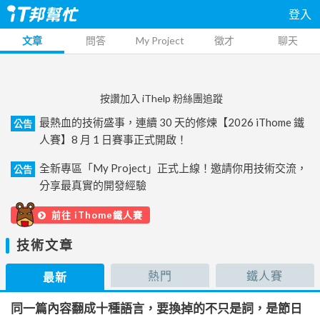
登入
文章
問答
My Project
徵才
聊天
按讚加入 iThelp 粉絲團追蹤
最熱血的技術盛事，連續 30 天的修煉【2026 iThome 鐵
公告
人賽】8 月 1 日賽事正式開啟！
全新專區「My Project」正式上線！邀請你用技術交流，
公告
分享最真實的開發經驗
前往 iThome鐵人賽
技術文章
熱門
鐵人賽
最新
同一篇內容翻成十種語言，要換掉的不只是詞，是節日