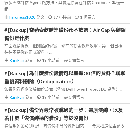
很多團隊評估 Agent 的方法，其實還停留在評估 Chatbot。 準備一
組...
由
hardness1020
發文
17 小時前
1
個留言
# [Backup] 當勒索軟體連備份都不放過：Air Gap 與離線
備份是什麼
前面幾篇提過一個殘酷的現實：現在的勒索軟體攻擊，第一個目標
往往不是你的正式資料，...
由
RainPan
發文
19 小時前
0
個留言
# [Backup] 為什麼備份設備可以塞進 30 倍的資料？聊聊
重複資料刪除（Deduplication）
如果你看過企業級備份設備（例如 Dell PowerProtect DD 系列）...
由
RainPan
發文
19 小時前
0
個留言
# [Backup] 備份界最常被跳過的一步：還原演練，以及
為什麼「沒演練過的備份」等於沒備份
這個系列第4篇聊過「有備份不等於救得回來」，今天把這個主題收