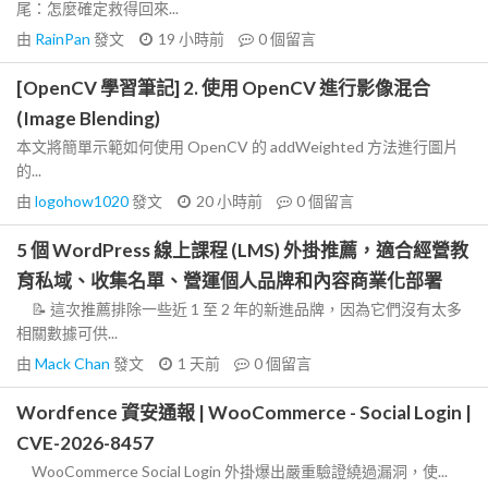
尾：怎麼確定救得回來...
由
RainPan
發文
19 小時前
0
個留言
[OpenCV 學習筆記] 2. 使用 OpenCV 進行影像混合
(Image Blending)
本文將簡單示範如何使用 OpenCV 的 addWeighted 方法進行圖片
的...
由
logohow1020
發文
20 小時前
0
個留言
5 個 WordPress 線上課程 (LMS) 外掛推薦，適合經營教
育私域、收集名單、營運個人品牌和內容商業化部署
📝 這次推薦排除一些近 1 至 2 年的新進品牌，因為它們沒有太多
相關數據可供...
由
Mack Chan
發文
1 天前
0
個留言
Wordfence 資安通報 | WooCommerce - Social Login |
CVE-2026-8457
WooCommerce Social Login 外掛爆出嚴重驗證繞過漏洞，使...