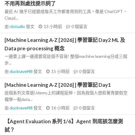
不用再到處找提示詞了
最近 AI 幾乎已經變成每天工作都會用到的工具。像是 ChatGPT、
Claud...
由
nlstudio
發文
13 小時前
0
個留言
[Machine Learning A-Z [2026] ] 學習筆記 Day2 ML 及
Data pre-processing 概念
一邊要上課一邊還要寫這個不容易! 整個machine learning分成三個
步...
由
duckravel48
發文
15 小時前
0
個留言
[Machine Learning A-Z [2026] ] 學習筆記 Day1
這個系列文章是Udemy上的課程延伸，因為我個人想趁著育嬰假空
檔學一點data...
由
duckravel48
發文
16 小時前
0
個留言
【Agent Evaluation 系列 1/6】Agent 到底該怎麼測
試？