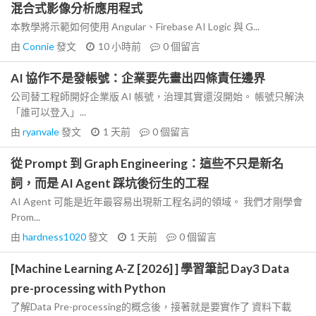
混合式影像分析應用程式
本教學將示範如何使用 Angular、Firebase AI Logic 與 G...
由
Connie
發文
10 小時前
0
個留言
AI 協作不是發帳號：企業要先畫出四條責任邊界
公司替工程師開好企業版 AI 帳號，治理其實還沒開始。 帳號只解決
「誰可以登入」...
由
ryanvale
發文
1 天前
0
個留言
從 Prompt 到 Graph Engineering：這些不只是新名
詞，而是 AI Agent 踩坑後衍生的工程
AI Agent 可能是近年最容易出現新工程名詞的領域。 我們才剛學會
Prom...
由
hardness1020
發文
1 天前
0
個留言
[Machine Learning A-Z [2026] ] 學習筆記 Day3 Data
pre-processing with Python
了解Data Pre-processing的概念後，接著就是要實作了 資料下載