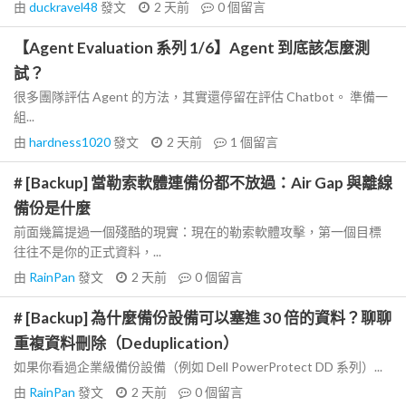
由
duckravel48
發文
2 天前
0
個留言
【Agent Evaluation 系列 1/6】Agent 到底該怎麼測
試？
很多團隊評估 Agent 的方法，其實還停留在評估 Chatbot。 準備一
組...
由
hardness1020
發文
2 天前
1
個留言
# [Backup] 當勒索軟體連備份都不放過：Air Gap 與離線
備份是什麼
前面幾篇提過一個殘酷的現實：現在的勒索軟體攻擊，第一個目標
往往不是你的正式資料，...
由
RainPan
發文
2 天前
0
個留言
# [Backup] 為什麼備份設備可以塞進 30 倍的資料？聊聊
重複資料刪除（Deduplication）
如果你看過企業級備份設備（例如 Dell PowerProtect DD 系列）...
由
RainPan
發文
2 天前
0
個留言