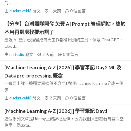
的...
由
duckravel48
發文
1 天前
0
個留言
【分享】台灣團隊開發 免費 AI Prompt 管理網站，終於
不用再到處找提示詞了
最近 AI 幾乎已經變成每天工作都會用到的工具。像是 ChatGPT、
Claud...
由
nlstudio
發文
2 天前
0
個留言
[Machine Learning A-Z [2026] ] 學習筆記 Day2 ML 及
Data pre-processing 概念
一邊要上課一邊還要寫這個不容易! 整個machine learning分成三個
步...
由
duckravel48
發文
2 天前
0
個留言
[Machine Learning A-Z [2026] ] 學習筆記 Day1
這個系列文章是Udemy上的課程延伸，因為我個人想趁著育嬰假空
檔學一點data...