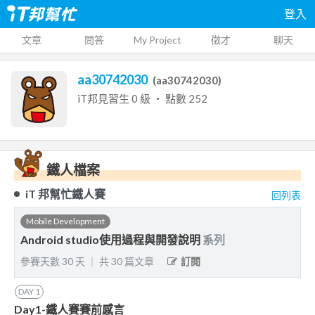
登入
文章
問答
My Project
徵才
聊天
aa30742030
(
aa30742030
)
iT邦見習生
0
級 ‧ 點數
252
鐵人檔案
iT 邦幫忙鐵人賽
回列表
Mobile Development
Android studio使用過程與開發說明
系列
參賽天數
30
天
｜
共
30
篇文章
訂閱
DAY
1
Day1-鐵人賽賽前感言