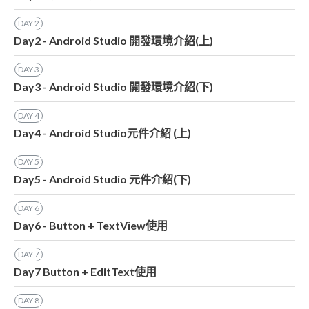
DAY
2
Day2 - Android Studio 開發環境介紹(上)
DAY
3
Day3 - Android Studio 開發環境介紹(下)
DAY
4
Day4 - Android Studio元件介紹 (上)
DAY
5
Day5 - Android Studio 元件介紹(下)
DAY
6
Day6 - Button + TextView使用
DAY
7
Day7 Button + EditText使用
DAY
8