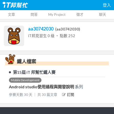
登入
文章
問答
My Project
徵才
聊天
aa30742030
(
aa30742030
)
iT邦見習生
0
級 ‧ 點數
252
鐵人檔案
第15屆
iT 邦幫忙鐵人賽
Mobile Development
Android studio使用過程與開發說明
系列
參賽天數
30
天
｜
共
30
篇文章
訂閱