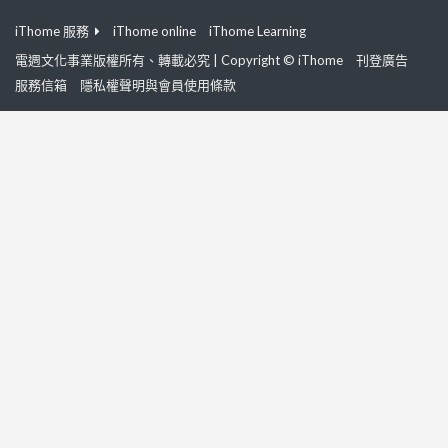
iThome 服務
iThome online
iThome Learning
電週文化事業版權所有、轉載必究 | Copyright © iThome
刊登廣告
服務信箱
隱私權聲明與會員使用條款