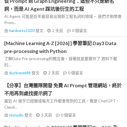
從 Prompt 到 Graph Engineering：這些不只是新名
詞，而是 AI Agent 踩坑後衍生的工程
AI Agent 可能是近年最容易出現新工程名詞的領域。 我們才剛學會
Prom...
由
hardness1020
發文
2 天前
0
個留言
[Machine Learning A-Z [2026] ] 學習筆記 Day3 Data
pre-processing with Python
了解Data Pre-processing的概念後，接著就是要實作了 資料下載
的...
由
duckravel48
發文
2 天前
0
個留言
【分享】台灣團隊開發 免費 AI Prompt 管理網站，終於
不用再到處找提示詞了
最近 AI 幾乎已經變成每天工作都會用到的工具。像是 ChatGPT、
Claud...
由
nlstudio
發文
3 天前
0
個留言