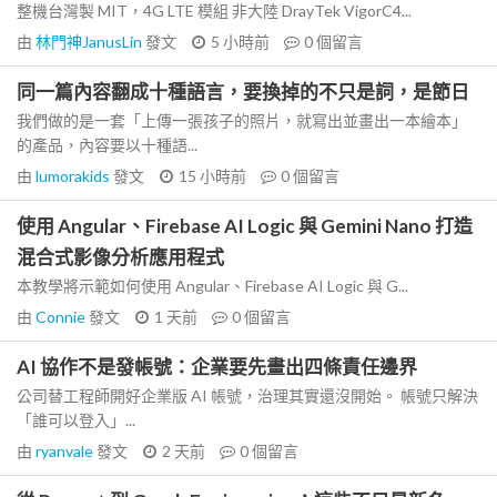
整機台灣製 MIT，4G LTE 模組 非大陸 DrayTek VigorC4...
由
林門神JanusLin
發文
5 小時前
0
個留言
同一篇內容翻成十種語言，要換掉的不只是詞，是節日
我們做的是一套「上傳一張孩子的照片，就寫出並畫出一本繪本」
的產品，內容要以十種語...
由
lumorakids
發文
15 小時前
0
個留言
使用 Angular、Firebase AI Logic 與 Gemini Nano 打造
混合式影像分析應用程式
本教學將示範如何使用 Angular、Firebase AI Logic 與 G...
由
Connie
發文
1 天前
0
個留言
AI 協作不是發帳號：企業要先畫出四條責任邊界
公司替工程師開好企業版 AI 帳號，治理其實還沒開始。 帳號只解決
「誰可以登入」...
由
ryanvale
發文
2 天前
0
個留言