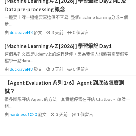
[Machine Learning A-Z [2026] ] 學習筆記 Day2 ML 及
Data pre-processing 概念
一邊要上課一邊還要寫這個不容易! 整個machine learning分成三個
步...
由
duckravel48
發文
3 天前
0
個留言
[Machine Learning A-Z [2026] ] 學習筆記 Day1
這個系列文章是Udemy上的課程延伸，因為我個人想趁著育嬰假空
檔學一點data...
由
duckravel48
發文
3 天前
0
個留言
【Agent Evaluation 系列 1/6】Agent 到底該怎麼測
試？
很多團隊評估 Agent 的方法，其實還停留在評估 Chatbot。 準備一
組...
由
hardness1020
發文
3 天前
1
個留言