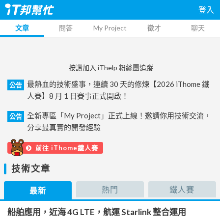
登入
文章
問答
My Project
徵才
聊天
按讚加入 iThelp 粉絲團追蹤
最熱血的技術盛事，連續 30 天的修煉【2026 iThome 鐵
公告
人賽】8 月 1 日賽事正式開啟！
全新專區「My Project」正式上線！邀請你用技術交流，
公告
分享最真實的開發經驗
前往 iThome鐵人賽
技術文章
熱門
鐵人賽
最新
船舶應用，近海 4G LTE，航運 Starlink 整合運用