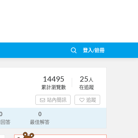
登入/註冊
14495
25
人
累計瀏覽數
在追蹤
站內簡訊
追蹤
0
0
請回答
最佳解答