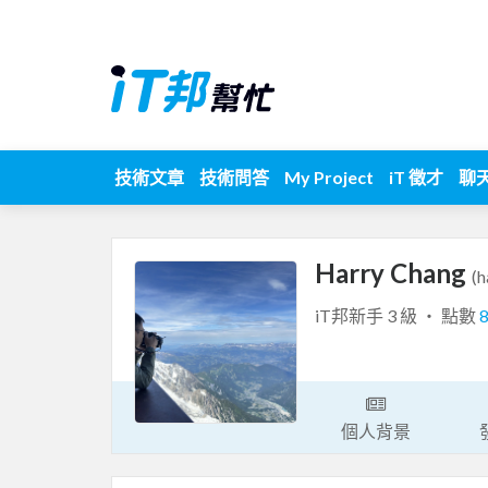
技術文章
技術問答
My Project
iT 徵才
聊
Harry Chang
(h
iT邦新手 3 級 ‧ 點數
個人背景