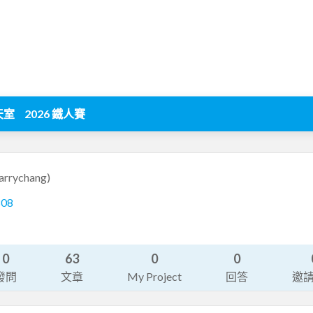
天室
2026 鐵人賽
arrychang)
808
0
63
0
0
發問
文章
My Project
回答
邀