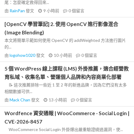
尾：怎麼確定救得回來...
由
RainPan
發文
9 小時前
0
個留言
[OpenCV 學習筆記] 2. 使用 OpenCV 進行影像混合
(Image Blending)
本文將簡單示範如何使用 OpenCV 的 addWeighted 方法進行圖片
的...
由
logohow1020
發文
10 小時前
0
個留言
5 個 WordPress 線上課程 (LMS) 外掛推薦，適合經營教
育私域、收集名單、營運個人品牌和內容商業化部署
📝 這次推薦排除一些近 1 至 2 年的新進品牌，因為它們沒有太多
相關數據可供...
由
Mack Chan
發文
13 小時前
0
個留言
Wordfence 資安通報 | WooCommerce - Social Login |
CVE-2026-8457
WooCommerce Social Login 外掛爆出嚴重驗證繞過漏洞，使...