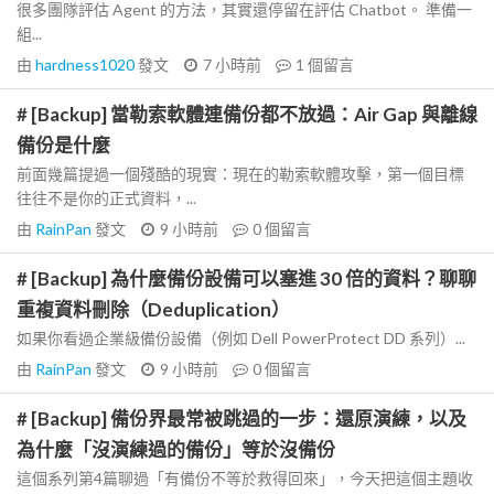
很多團隊評估 Agent 的方法，其實還停留在評估 Chatbot。 準備一
組...
由
hardness1020
發文
7 小時前
1
個留言
# [Backup] 當勒索軟體連備份都不放過：Air Gap 與離線
備份是什麼
前面幾篇提過一個殘酷的現實：現在的勒索軟體攻擊，第一個目標
往往不是你的正式資料，...
由
RainPan
發文
9 小時前
0
個留言
# [Backup] 為什麼備份設備可以塞進 30 倍的資料？聊聊
重複資料刪除（Deduplication）
如果你看過企業級備份設備（例如 Dell PowerProtect DD 系列）...
由
RainPan
發文
9 小時前
0
個留言
# [Backup] 備份界最常被跳過的一步：還原演練，以及
為什麼「沒演練過的備份」等於沒備份
這個系列第4篇聊過「有備份不等於救得回來」，今天把這個主題收