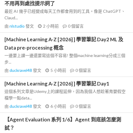
不用再到處找提示詞了
最近 AI 幾乎已經變成每天工作都會用到的工具。像是 ChatGPT、
Claud...
由
nlstudio
發文
2 小時前
0
個留言
[Machine Learning A-Z [2026] ] 學習筆記 Day2 ML 及
Data pre-processing 概念
一邊要上課一邊還要寫這個不容易! 整個machine learning分成三個
步...
由
duckravel48
發文
5 小時前
0
個留言
[Machine Learning A-Z [2026] ] 學習筆記 Day1
這個系列文章是Udemy上的課程延伸，因為我個人想趁著育嬰假空
檔學一點data...
由
duckravel48
發文
6 小時前
0
個留言
【Agent Evaluation 系列 1/6】Agent 到底該怎麼測
試？