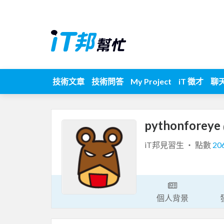
技術文章
技術問答
My Project
iT 徵才
聊
pythonforeye
iT邦見習生 ‧ 點數
20
個人背景