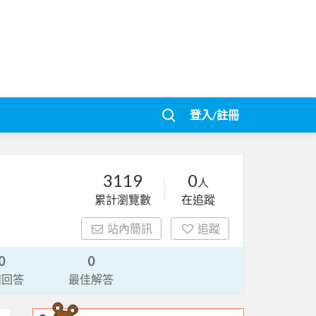
登入/註冊
3119
0
人
累計瀏覽數
在追蹤
站內簡訊
追蹤
0
0
請回答
最佳解答