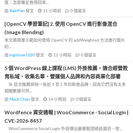
尾：怎麼確定救得回來...
由
RainPan
發文
11 小時前
0
個留言
[OpenCV 學習筆記] 2. 使用 OpenCV 進行影像混合
(Image Blending)
本文將簡單示範如何使用 OpenCV 的 addWeighted 方法進行圖片
的...
由
logohow1020
發文
12 小時前
0
個留言
5 個 WordPress 線上課程 (LMS) 外掛推薦，適合經營教
育私域、收集名單、營運個人品牌和內容商業化部署
📝 這次推薦排除一些近 1 至 2 年的新進品牌，因為它們沒有太多
相關數據可供...
由
Mack Chan
發文
16 小時前
0
個留言
Wordfence 資安通報 | WooCommerce - Social Login |
CVE-2026-8457
WooCommerce Social Login 外掛爆出嚴重驗證繞過漏洞，使...