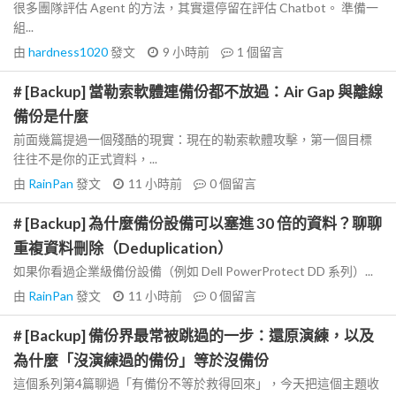
很多團隊評估 Agent 的方法，其實還停留在評估 Chatbot。 準備一
組...
由
hardness1020
發文
9 小時前
1
個留言
# [Backup] 當勒索軟體連備份都不放過：Air Gap 與離線
備份是什麼
前面幾篇提過一個殘酷的現實：現在的勒索軟體攻擊，第一個目標
往往不是你的正式資料，...
由
RainPan
發文
11 小時前
0
個留言
# [Backup] 為什麼備份設備可以塞進 30 倍的資料？聊聊
重複資料刪除（Deduplication）
如果你看過企業級備份設備（例如 Dell PowerProtect DD 系列）...
由
RainPan
發文
11 小時前
0
個留言
# [Backup] 備份界最常被跳過的一步：還原演練，以及
為什麼「沒演練過的備份」等於沒備份
這個系列第4篇聊過「有備份不等於救得回來」，今天把這個主題收