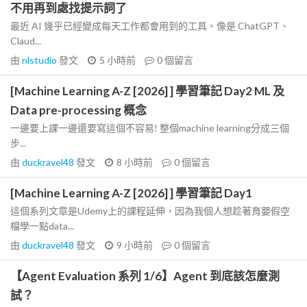
不用再到處找提示詞了
最近 AI 幾乎已經變成每天工作都會用到的工具。像是 ChatGPT、
Claud...
由
nlstudio
發文
5 小時前
0
個留言
[Machine Learning A-Z [2026] ] 學習筆記 Day2 ML 及
Data pre-processing 概念
一邊要上課一邊還要寫這個不容易! 整個machine learning分成三個
步...
由
duckravel48
發文
8 小時前
0
個留言
[Machine Learning A-Z [2026] ] 學習筆記 Day1
這個系列文章是Udemy上的課程延伸，因為我個人想趁著育嬰假空
檔學一點data...
由
duckravel48
發文
9 小時前
0
個留言
【Agent Evaluation 系列 1/6】Agent 到底該怎麼測
試？