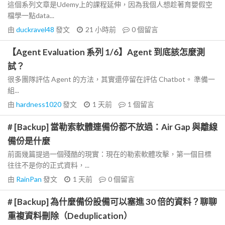
這個系列文章是Udemy上的課程延伸，因為我個人想趁著育嬰假空
檔學一點data...
由
duckravel48
發文
21 小時前
0
個留言
【Agent Evaluation 系列 1/6】Agent 到底該怎麼測
試？
很多團隊評估 Agent 的方法，其實還停留在評估 Chatbot。 準備一
組...
由
hardness1020
發文
1 天前
1
個留言
# [Backup] 當勒索軟體連備份都不放過：Air Gap 與離線
備份是什麼
前面幾篇提過一個殘酷的現實：現在的勒索軟體攻擊，第一個目標
往往不是你的正式資料，...
由
RainPan
發文
1 天前
0
個留言
# [Backup] 為什麼備份設備可以塞進 30 倍的資料？聊聊
重複資料刪除（Deduplication）