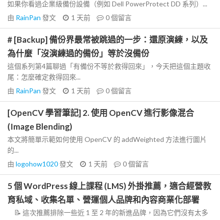
如果你看過企業級備份設備（例如 Dell PowerProtect DD 系列）...
由
RainPan
發文
1 天前
0
個留言
# [Backup] 備份界最常被跳過的一步：還原演練，以及
為什麼「沒演練過的備份」等於沒備份
這個系列第4篇聊過「有備份不等於救得回來」，今天把這個主題收
尾：怎麼確定救得回來...
由
RainPan
發文
1 天前
0
個留言
[OpenCV 學習筆記] 2. 使用 OpenCV 進行影像混合
(Image Blending)
本文將簡單示範如何使用 OpenCV 的 addWeighted 方法進行圖片
的...
由
logohow1020
發文
1 天前
0
個留言
5 個 WordPress 線上課程 (LMS) 外掛推薦，適合經營教
育私域、收集名單、營運個人品牌和內容商業化部署
📝 這次推薦排除一些近 1 至 2 年的新進品牌，因為它們沒有太多