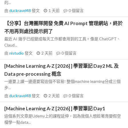
的...
由
duckravel48
發文
1 天前
0
個留言
【分享】台灣團隊開發 免費 AI Prompt 管理網站，終於
不用再到處找提示詞了
最近 AI 幾乎已經變成每天工作都會用到的工具。像是 ChatGPT、
Claud...
由
nlstudio
發文
2 天前
0
個留言
[Machine Learning A-Z [2026] ] 學習筆記 Day2 ML 及
Data pre-processing 概念
一邊要上課一邊還要寫這個不容易! 整個machine learning分成三個
步...
由
duckravel48
發文
2 天前
0
個留言
[Machine Learning A-Z [2026] ] 學習筆記 Day1
這個系列文章是Udemy上的課程延伸，因為我個人想趁著育嬰假空
檔學一點data...