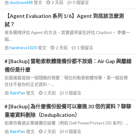
由
duckravel48
發文
2 天前
0
個留言
【Agent Evaluation 系列 1/6】Agent 到底該怎麼測
試？
很多團隊評估 Agent 的方法，其實還停留在評估 Chatbot。 準備一
組...
由
hardness1020
發文
2 天前
1
個留言
# [Backup] 當勒索軟體連備份都不放過：Air Gap 與離線
備份是什麼
前面幾篇提過一個殘酷的現實：現在的勒索軟體攻擊，第一個目標
往往不是你的正式資料，...
由
RainPan
發文
2 天前
0
個留言
# [Backup] 為什麼備份設備可以塞進 30 倍的資料？聊聊
重複資料刪除（Deduplication）
如果你看過企業級備份設備（例如 Dell PowerProtect DD 系列）...
由
RainPan
發文
2 天前
0
個留言