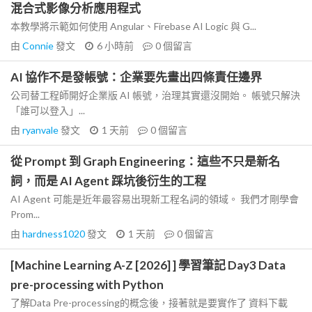
混合式影像分析應用程式
本教學將示範如何使用 Angular、Firebase AI Logic 與 G...
由
Connie
發文
6 小時前
0
個留言
AI 協作不是發帳號：企業要先畫出四條責任邊界
公司替工程師開好企業版 AI 帳號，治理其實還沒開始。 帳號只解決
「誰可以登入」...
由
ryanvale
發文
1 天前
0
個留言
從 Prompt 到 Graph Engineering：這些不只是新名
詞，而是 AI Agent 踩坑後衍生的工程
AI Agent 可能是近年最容易出現新工程名詞的領域。 我們才剛學會
Prom...
由
hardness1020
發文
1 天前
0
個留言
[Machine Learning A-Z [2026] ] 學習筆記 Day3 Data
pre-processing with Python
了解Data Pre-processing的概念後，接著就是要實作了 資料下載