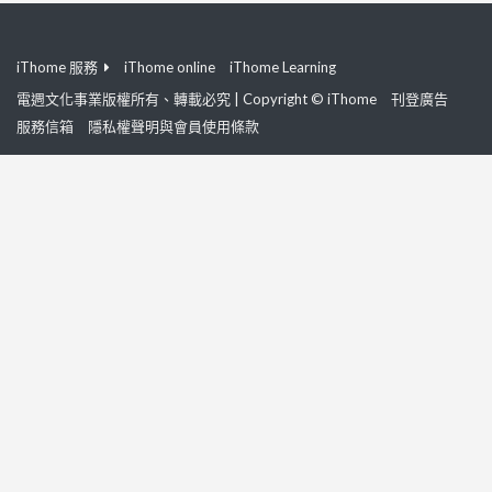
iThome 服務
iThome online
iThome Learning
電週文化事業版權所有、轉載必究 | Copyright © iThome
刊登廣告
服務信箱
隱私權聲明與會員使用條款