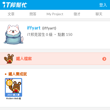
登入
文章
問答
My Project
徵才
聊天
iffyart
(
iffyart
)
iT邦見習生
0
級 ‧ 點數
150
鐵人檔案
鐵人賽成就