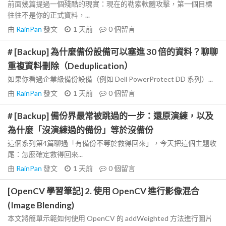
前面幾篇提過一個殘酷的現實：現在的勒索軟體攻擊，第一個目標
往往不是你的正式資料，...
由
RainPan
發文
1 天前
0
個留言
# [Backup] 為什麼備份設備可以塞進 30 倍的資料？聊聊
重複資料刪除（Deduplication）
如果你看過企業級備份設備（例如 Dell PowerProtect DD 系列）...
由
RainPan
發文
1 天前
0
個留言
# [Backup] 備份界最常被跳過的一步：還原演練，以及
為什麼「沒演練過的備份」等於沒備份
這個系列第4篇聊過「有備份不等於救得回來」，今天把這個主題收
尾：怎麼確定救得回來...
由
RainPan
發文
1 天前
0
個留言
[OpenCV 學習筆記] 2. 使用 OpenCV 進行影像混合
(Image Blending)
本文將簡單示範如何使用 OpenCV 的 addWeighted 方法進行圖片