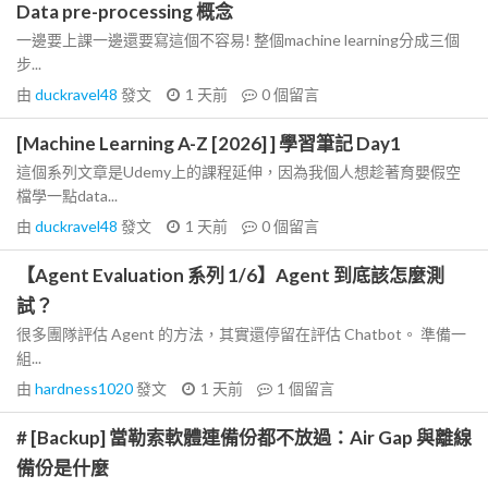
Data pre-processing 概念
一邊要上課一邊還要寫這個不容易! 整個machine learning分成三個
步...
由
duckravel48
發文
1 天前
0
個留言
[Machine Learning A-Z [2026] ] 學習筆記 Day1
這個系列文章是Udemy上的課程延伸，因為我個人想趁著育嬰假空
檔學一點data...
由
duckravel48
發文
1 天前
0
個留言
【Agent Evaluation 系列 1/6】Agent 到底該怎麼測
試？
很多團隊評估 Agent 的方法，其實還停留在評估 Chatbot。 準備一
組...
由
hardness1020
發文
1 天前
1
個留言
# [Backup] 當勒索軟體連備份都不放過：Air Gap 與離線
備份是什麼