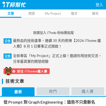
登入
文章
問答
My Project
徵才
聊天
按讚加入 iThelp 粉絲團追蹤
最熱血的技術盛事，連續 30 天的修煉【2026 iThome 鐵
公告
人賽】8 月 1 日賽事正式開啟！
全新專區「My Project」正式上線！邀請你用技術交流，
公告
分享最真實的開發經驗
前往 iThome鐵人賽
技術文章
熱門
鐵人賽
最新
從 Prompt 到 Graph Engineering：這些不只是新名