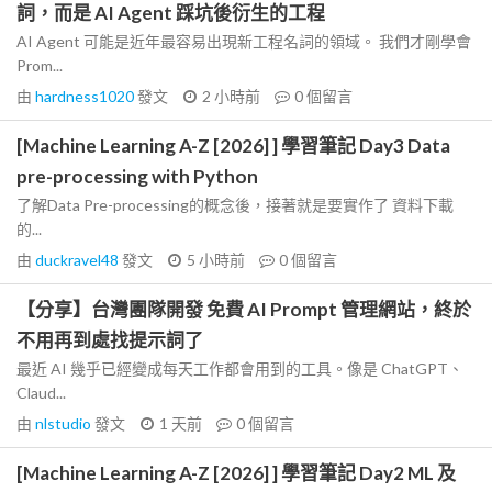
詞，而是 AI Agent 踩坑後衍生的工程
AI Agent 可能是近年最容易出現新工程名詞的領域。 我們才剛學會
Prom...
由
hardness1020
發文
2 小時前
0
個留言
[Machine Learning A-Z [2026] ] 學習筆記 Day3 Data
pre-processing with Python
了解Data Pre-processing的概念後，接著就是要實作了 資料下載
的...
由
duckravel48
發文
5 小時前
0
個留言
【分享】台灣團隊開發 免費 AI Prompt 管理網站，終於
不用再到處找提示詞了
最近 AI 幾乎已經變成每天工作都會用到的工具。像是 ChatGPT、
Claud...
由
nlstudio
發文
1 天前
0
個留言
[Machine Learning A-Z [2026] ] 學習筆記 Day2 ML 及