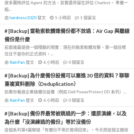
很多團隊評估 Agent 的方法，其實還停留在評估 Chatbot。 準備一
組...
由
hardness1020
發文
5 小時前
1
個留言
# [Backup] 當勒索軟體連備份都不放過：Air Gap 與離線
備份是什麼
前面幾篇提過一個殘酷的現實：現在的勒索軟體攻擊，第一個目標
往往不是你的正式資料，...
由
RainPan
發文
6 小時前
0
個留言
# [Backup] 為什麼備份設備可以塞進 30 倍的資料？聊聊
重複資料刪除（Deduplication）
如果你看過企業級備份設備（例如 Dell PowerProtect DD 系列）...
由
RainPan
發文
6 小時前
0
個留言
# [Backup] 備份界最常被跳過的一步：還原演練，以及
為什麼「沒演練過的備份」等於沒備份
這個系列第4篇聊過「有備份不等於救得回來」，今天把這個主題收