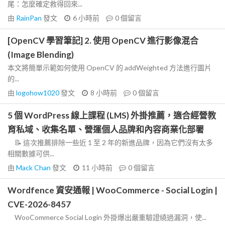
尾：怎麼確定救得回來...
由
RainPan
發文
6 小時前
0
個留言
[OpenCV 學習筆記] 2. 使用 OpenCV 進行影像混合
(Image Blending)
本文將簡單示範如何使用 OpenCV 的 addWeighted 方法進行圖片
的...
由
logohow1020
發文
8 小時前
0
個留言
5 個 WordPress 線上課程 (LMS) 外掛推薦，適合經營教
育私域、收集名單、營運個人品牌和內容商業化部署
📝 這次推薦排除一些近 1 至 2 年的新進品牌，因為它們沒有太多
相關數據可供...
由
Mack Chan
發文
11 小時前
0
個留言
Wordfence 資安通報 | WooCommerce - Social Login |
CVE-2026-8457
WooCommerce Social Login 外掛爆出嚴重驗證繞過漏洞，使...