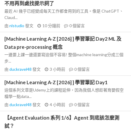
不用再到處找提示詞了
最近 AI 幾乎已經變成每天工作都會用到的工具。像是 ChatGPT、
Claud...
由
nlstudio
發文
10 分鐘前
0
個留言
[Machine Learning A-Z [2026] ] 學習筆記 Day2 ML 及
Data pre-processing 概念
一邊要上課一邊還要寫這個不容易! 整個machine learning分成三個
步...
由
duckravel48
發文
3 小時前
0
個留言
[Machine Learning A-Z [2026] ] 學習筆記 Day1
這個系列文章是Udemy上的課程延伸，因為我個人想趁著育嬰假空
檔學一點data...
由
duckravel48
發文
4 小時前
0
個留言
【Agent Evaluation 系列 1/6】Agent 到底該怎麼測
試？