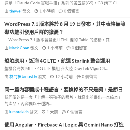
這是「Claude Code 實戰手冊」系列的第五篇(G5)。G3 講了 CL...
由
timwei
發文
1 小時前
0
個留言
WordPress 7.1 版本將於 8 月 19 日發布，其中表格無障
礙功能引發用戶群的擔憂？
WordPress 7.1 版本會變更 HTML 裡的 Table 的結構，其...
由
Mack Chan
發文
1 小時前
0
個留言
船舶應用，近海 4G LTE，航運 Starlink 整合運用
整機台灣製 MIT，4G LTE 模組 非大陸 DrayTek VigorC4...
由
林門神JanusLin
發文
12 小時前
0
個留言
同一篇內容翻成十種語言，要換掉的不只是詞，是節日
我們做的是一套「上傳一張孩子的照片，就寫出並畫出一本繪本」
的產品，內容要以十種語...
由
lumorakids
發文
1 天前
0
個留言
使用 Angular、Firebase AI Logic 與 Gemini Nano 打造