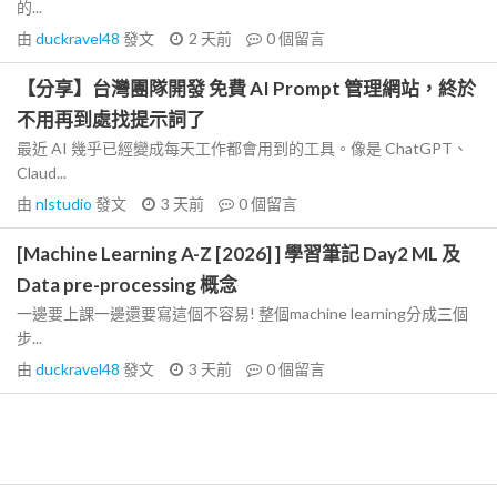
的...
由
duckravel48
發文
2 天前
0
個留言
【分享】台灣團隊開發 免費 AI Prompt 管理網站，終於
不用再到處找提示詞了
最近 AI 幾乎已經變成每天工作都會用到的工具。像是 ChatGPT、
Claud...
由
nlstudio
發文
3 天前
0
個留言
[Machine Learning A-Z [2026] ] 學習筆記 Day2 ML 及
Data pre-processing 概念
一邊要上課一邊還要寫這個不容易! 整個machine learning分成三個
步...
由
duckravel48
發文
3 天前
0
個留言