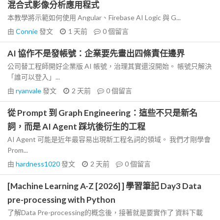
混合式影像分析應用程式
本教學將示範如何使用 Angular、Firebase AI Logic 與 G...
由
Connie
發文
1 天前
0
個留言
AI 協作不是發帳號：企業要先畫出四條責任邊界
公司替工程師開好企業版 AI 帳號，治理其實還沒開始。 帳號只解決
「誰可以登入」...
由
ryanvale
發文
2 天前
0
個留言
從 Prompt 到 Graph Engineering：這些不只是新名
詞，而是 AI Agent 踩坑後衍生的工程
AI Agent 可能是近年最容易出現新工程名詞的領域。 我們才剛學會
Prom...
由
hardness1020
發文
2 天前
0
個留言
[Machine Learning A-Z [2026] ] 學習筆記 Day3 Data
pre-processing with Python
了解Data Pre-processing的概念後，接著就是要實作了 資料下載