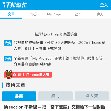
登入
文章
問答
My Project
徵才
聊天
按讚加入 iThelp 粉絲團追蹤
最熱血的技術盛事，連續 30 天的修煉【2026 iThome 鐵
公告
人賽】8 月 1 日賽事正式開啟！
全新專區「My Project」正式上線！邀請你用技術交流，
公告
分享最真實的開發經驗
前往 iThome鐵人賽
技術文章
熱門
鐵人賽
最新
換 section 不斷線 — 把「當下進度」交接給下一個對話