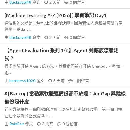
由
duckravel48
發文
2 天前
0
個留言
[Machine Learning A-Z [2026] ] 學習筆記 Day1
這個系列文章是Udemy上的課程延伸，因為我個人想趁著育嬰假空
檔學一點data...
由
duckravel48
發文
3 天前
0
個留言
【Agent Evaluation 系列 1/6】Agent 到底該怎麼測
試？
很多團隊評估 Agent 的方法，其實還停留在評估 Chatbot。 準備一
組...
由
hardness1020
發文
3 天前
1
個留言
# [Backup] 當勒索軟體連備份都不放過：Air Gap 與離線
備份是什麼
前面幾篇提過一個殘酷的現實：現在的勒索軟體攻擊，第一個目標
往往不是你的正式資料，...
由
RainPan
發文
3 天前
0
個留言