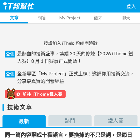
登入
文章
問答
My Project
徵才
聊天
按讚加入 iThelp 粉絲團追蹤
最熱血的技術盛事，連續 30 天的修煉【2026 iThome 鐵
公告
人賽】8 月 1 日賽事正式開啟！
全新專區「My Project」正式上線！邀請你用技術交流，
公告
分享最真實的開發經驗
前往 iThome鐵人賽
技術文章
熱門
鐵人賽
最新
同一篇內容翻成十種語言，要換掉的不只是詞，是節日