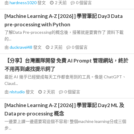
由
hardness1020
發文
2 天前
0
個留言
[Machine Learning A-Z [2026] ] 學習筆記 Day3 Data
pre-processing with Python
了解Data Pre-processing的概念後，接著就是要實作了 資料下載
的...
由
duckravel48
發文
2 天前
0
個留言
【分享】台灣團隊開發 免費 AI Prompt 管理網站，終於
不用再到處找提示詞了
最近 AI 幾乎已經變成每天工作都會用到的工具。像是 ChatGPT、
Claud...
由
nlstudio
發文
2 天前
0
個留言
[Machine Learning A-Z [2026] ] 學習筆記 Day2 ML 及
Data pre-processing 概念
一邊要上課一邊還要寫這個不容易! 整個machine learning分成三個
步...