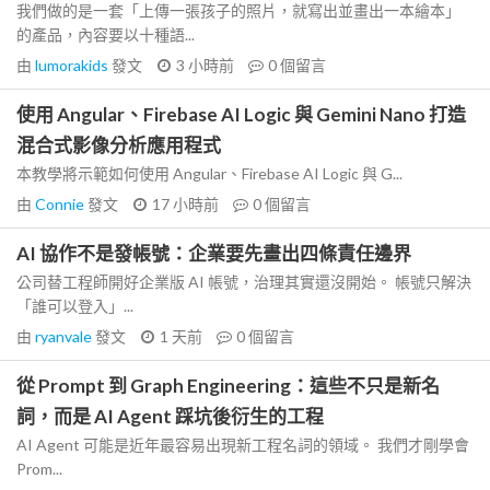
我們做的是一套「上傳一張孩子的照片，就寫出並畫出一本繪本」
的產品，內容要以十種語...
由
lumorakids
發文
3 小時前
0
個留言
使用 Angular、Firebase AI Logic 與 Gemini Nano 打造
混合式影像分析應用程式
本教學將示範如何使用 Angular、Firebase AI Logic 與 G...
由
Connie
發文
17 小時前
0
個留言
AI 協作不是發帳號：企業要先畫出四條責任邊界
公司替工程師開好企業版 AI 帳號，治理其實還沒開始。 帳號只解決
「誰可以登入」...
由
ryanvale
發文
1 天前
0
個留言
從 Prompt 到 Graph Engineering：這些不只是新名
詞，而是 AI Agent 踩坑後衍生的工程
AI Agent 可能是近年最容易出現新工程名詞的領域。 我們才剛學會
Prom...