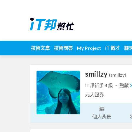
技術文章
技術問答
My Project
iT 徵才
聊
smillzy
(smillzy)
iT邦新手 4 級 ‧ 點數
元大證券
個人背景