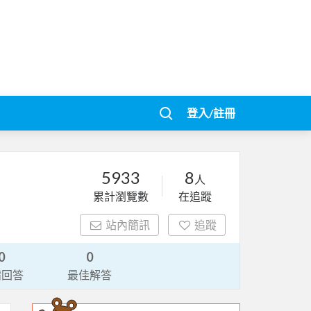
登入/註冊
5933
8
人
累計瀏覽數
在追蹤
站內簡訊
追蹤
0
0
請回答
最佳解答