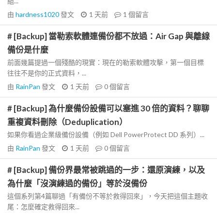
組...
由
hardness1020
發文
1 天前
1
個留言
# [Backup] 當勒索軟體連備份都不放過：Air Gap 與離線
備份是什麼
前面幾篇提過一個殘酷的現實：現在的勒索軟體攻擊，第一個目標
往往不是你的正式資料，...
由
RainPan
發文
1 天前
0
個留言
# [Backup] 為什麼備份設備可以塞進 30 倍的資料？聊聊
重複資料刪除（Deduplication）
如果你看過企業級備份設備（例如 Dell PowerProtect DD 系列）...
由
RainPan
發文
1 天前
0
個留言
# [Backup] 備份界最常被跳過的一步：還原演練，以及
為什麼「沒演練過的備份」等於沒備份
這個系列第4篇聊過「有備份不等於救得回來」，今天把這個主題收
尾：怎麼確定救得回來...