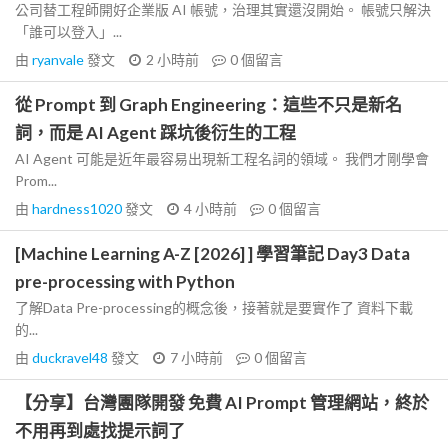
公司替工程師開好企業版 AI 帳號，治理其實還沒開始。 帳號只解決
「誰可以登入」...
由
ryanvale
發文
2 小時前
0
個留言
從 Prompt 到 Graph Engineering：這些不只是新名
詞，而是 AI Agent 踩坑後衍生的工程
AI Agent 可能是近年最容易出現新工程名詞的領域。 我們才剛學會
Prom...
由
hardness1020
發文
4 小時前
0
個留言
[Machine Learning A-Z [2026] ] 學習筆記 Day3 Data
pre-processing with Python
了解Data Pre-processing的概念後，接著就是要實作了 資料下載
的...
由
duckravel48
發文
7 小時前
0
個留言
【分享】台灣團隊開發 免費 AI Prompt 管理網站，終於
不用再到處找提示詞了