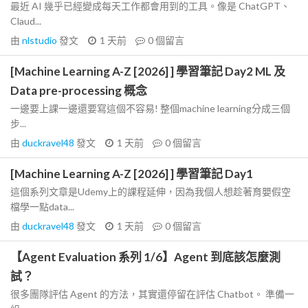
最近 AI 幾乎已經變成每天工作都會用到的工具。像是 ChatGPT、
Claud...
由
nlstudio
發文
1 天前
0
個留言
[Machine Learning A-Z [2026] ] 學習筆記 Day2 ML 及
Data pre-processing 概念
一邊要上課一邊還要寫這個不容易! 整個machine learning分成三個
步...
由
duckravel48
發文
1 天前
0
個留言
[Machine Learning A-Z [2026] ] 學習筆記 Day1
這個系列文章是Udemy上的課程延伸，因為我個人想趁著育嬰假空
檔學一點data...
由
duckravel48
發文
1 天前
0
個留言
【Agent Evaluation 系列 1/6】Agent 到底該怎麼測
試？
很多團隊評估 Agent 的方法，其實還停留在評估 Chatbot。 準備一