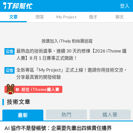
登入
文章
問答
My Project
徵才
聊天
按讚加入 iThelp 粉絲團追蹤
最熱血的技術盛事，連續 30 天的修煉【2026 iThome 鐵
公告
人賽】8 月 1 日賽事正式開啟！
全新專區「My Project」正式上線！邀請你用技術交流，
公告
分享最真實的開發經驗
前往 iThome鐵人賽
技術文章
熱門
鐵人賽
最新
AI 協作不是發帳號：企業要先畫出四條責任邊界