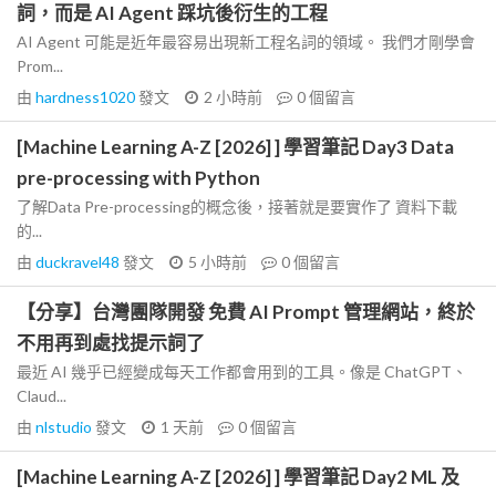
詞，而是 AI Agent 踩坑後衍生的工程
AI Agent 可能是近年最容易出現新工程名詞的領域。 我們才剛學會
Prom...
由
hardness1020
發文
2 小時前
0
個留言
[Machine Learning A-Z [2026] ] 學習筆記 Day3 Data
pre-processing with Python
了解Data Pre-processing的概念後，接著就是要實作了 資料下載
的...
由
duckravel48
發文
5 小時前
0
個留言
【分享】台灣團隊開發 免費 AI Prompt 管理網站，終於
不用再到處找提示詞了
最近 AI 幾乎已經變成每天工作都會用到的工具。像是 ChatGPT、
Claud...
由
nlstudio
發文
1 天前
0
個留言
[Machine Learning A-Z [2026] ] 學習筆記 Day2 ML 及