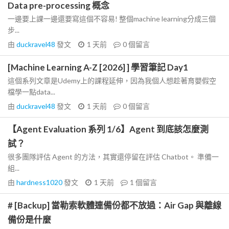
Data pre-processing 概念
一邊要上課一邊還要寫這個不容易! 整個machine learning分成三個
步...
由
duckravel48
發文
1 天前
0
個留言
[Machine Learning A-Z [2026] ] 學習筆記 Day1
這個系列文章是Udemy上的課程延伸，因為我個人想趁著育嬰假空
檔學一點data...
由
duckravel48
發文
1 天前
0
個留言
【Agent Evaluation 系列 1/6】Agent 到底該怎麼測
試？
很多團隊評估 Agent 的方法，其實還停留在評估 Chatbot。 準備一
組...
由
hardness1020
發文
1 天前
1
個留言
# [Backup] 當勒索軟體連備份都不放過：Air Gap 與離線
備份是什麼