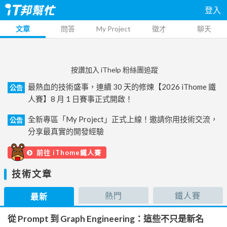
登入
文章
問答
My Project
徵才
聊天
按讚加入 iThelp 粉絲團追蹤
最熱血的技術盛事，連續 30 天的修煉【2026 iThome 鐵
公告
人賽】8 月 1 日賽事正式開啟！
全新專區「My Project」正式上線！邀請你用技術交流，
公告
分享最真實的開發經驗
前往 iThome鐵人賽
技術文章
熱門
鐵人賽
最新
從 Prompt 到 Graph Engineering：這些不只是新名