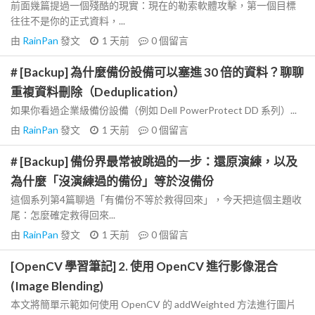
前面幾篇提過一個殘酷的現實：現在的勒索軟體攻擊，第一個目標
往往不是你的正式資料，...
由
RainPan
發文
1 天前
0
個留言
# [Backup] 為什麼備份設備可以塞進 30 倍的資料？聊聊
重複資料刪除（Deduplication）
如果你看過企業級備份設備（例如 Dell PowerProtect DD 系列）...
由
RainPan
發文
1 天前
0
個留言
# [Backup] 備份界最常被跳過的一步：還原演練，以及
為什麼「沒演練過的備份」等於沒備份
這個系列第4篇聊過「有備份不等於救得回來」，今天把這個主題收
尾：怎麼確定救得回來...
由
RainPan
發文
1 天前
0
個留言
[OpenCV 學習筆記] 2. 使用 OpenCV 進行影像混合
(Image Blending)
本文將簡單示範如何使用 OpenCV 的 addWeighted 方法進行圖片