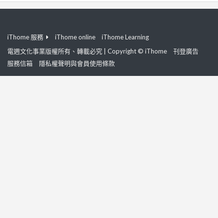
iThome 服務
iThome online
iThome Learning
電週文化事業版權所有、轉載必究 | Copyright © iThome
刊登廣告
服務信箱
隱私權聲明與會員使用條款