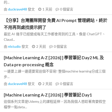
的...
由
duckravel48
發文
1 天前
0
個留言
【分享】台灣團隊開發 免費 AI Prompt 管理網站，終於
不用再到處找提示詞了
最近 AI 幾乎已經變成每天工作都會用到的工具。像是 ChatGPT、
Claud...
由
nlstudio
發文
2 天前
0
個留言
[Machine Learning A-Z [2026] ] 學習筆記 Day2 ML 及
Data pre-processing 概念
一邊要上課一邊還要寫這個不容易! 整個machine learning分成三個
步...
由
duckravel48
發文
2 天前
0
個留言
[Machine Learning A-Z [2026] ] 學習筆記 Day1
這個系列文章是Udemy上的課程延伸，因為我個人想趁著育嬰假空
檔學一點data...