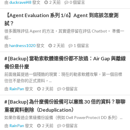
由
duckravel48
發文
2 天前
0
個留言
【Agent Evaluation 系列 1/6】Agent 到底該怎麼測
試？
很多團隊評估 Agent 的方法，其實還停留在評估 Chatbot。 準備一
組...
由
hardness1020
發文
2 天前
1
個留言
# [Backup] 當勒索軟體連備份都不放過：Air Gap 與離線
備份是什麼
前面幾篇提過一個殘酷的現實：現在的勒索軟體攻擊，第一個目標
往往不是你的正式資料，...
由
RainPan
發文
2 天前
0
個留言
# [Backup] 為什麼備份設備可以塞進 30 倍的資料？聊聊
重複資料刪除（Deduplication）
如果你看過企業級備份設備（例如 Dell PowerProtect DD 系列）...
由
RainPan
發文
2 天前
0
個留言