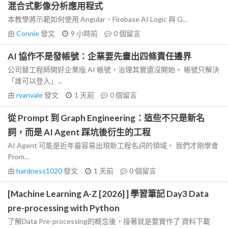
混合式影像分析應用程式
本教學將示範如何使用 Angular、Firebase AI Logic 與 G...
由
Connie
發文
9 小時前
0
個留言
AI 協作不是發帳號：企業要先畫出四條責任邊界
公司替工程師開好企業版 AI 帳號，治理其實還沒開始。 帳號只解決
「誰可以登入」...
由
ryanvale
發文
1 天前
0
個留言
從 Prompt 到 Graph Engineering：這些不只是新名
詞，而是 AI Agent 踩坑後衍生的工程
AI Agent 可能是近年最容易出現新工程名詞的領域。 我們才剛學會
Prom...
由
hardness1020
發文
1 天前
0
個留言
[Machine Learning A-Z [2026] ] 學習筆記 Day3 Data
pre-processing with Python
了解Data Pre-processing的概念後，接著就是要實作了 資料下載