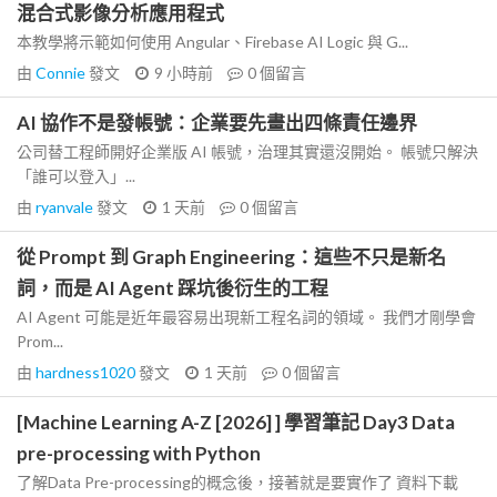
混合式影像分析應用程式
本教學將示範如何使用 Angular、Firebase AI Logic 與 G...
由
Connie
發文
9 小時前
0
個留言
AI 協作不是發帳號：企業要先畫出四條責任邊界
公司替工程師開好企業版 AI 帳號，治理其實還沒開始。 帳號只解決
「誰可以登入」...
由
ryanvale
發文
1 天前
0
個留言
從 Prompt 到 Graph Engineering：這些不只是新名
詞，而是 AI Agent 踩坑後衍生的工程
AI Agent 可能是近年最容易出現新工程名詞的領域。 我們才剛學會
Prom...
由
hardness1020
發文
1 天前
0
個留言
[Machine Learning A-Z [2026] ] 學習筆記 Day3 Data
pre-processing with Python
了解Data Pre-processing的概念後，接著就是要實作了 資料下載