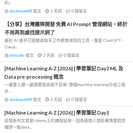
的...
由
duckravel48
發文
1 天前
0
個留言
【分享】台灣團隊開發 免費 AI Prompt 管理網站，終於
不用再到處找提示詞了
最近 AI 幾乎已經變成每天工作都會用到的工具。像是 ChatGPT、
Claud...
由
nlstudio
發文
2 天前
0
個留言
[Machine Learning A-Z [2026] ] 學習筆記 Day2 ML 及
Data pre-processing 概念
一邊要上課一邊還要寫這個不容易! 整個machine learning分成三個
步...
由
duckravel48
發文
2 天前
0
個留言
[Machine Learning A-Z [2026] ] 學習筆記 Day1
這個系列文章是Udemy上的課程延伸，因為我個人想趁著育嬰假空
檔學一點data...