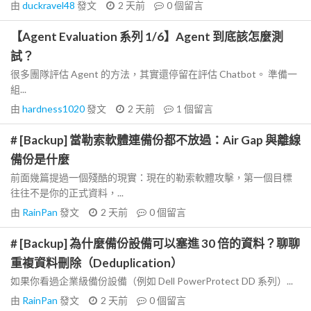
由
duckravel48
發文
2 天前
0
個留言
【Agent Evaluation 系列 1/6】Agent 到底該怎麼測
試？
很多團隊評估 Agent 的方法，其實還停留在評估 Chatbot。 準備一
組...
由
hardness1020
發文
2 天前
1
個留言
# [Backup] 當勒索軟體連備份都不放過：Air Gap 與離線
備份是什麼
前面幾篇提過一個殘酷的現實：現在的勒索軟體攻擊，第一個目標
往往不是你的正式資料，...
由
RainPan
發文
2 天前
0
個留言
# [Backup] 為什麼備份設備可以塞進 30 倍的資料？聊聊
重複資料刪除（Deduplication）
如果你看過企業級備份設備（例如 Dell PowerProtect DD 系列）...
由
RainPan
發文
2 天前
0
個留言