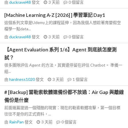
由
duckravel48
發文
3 天前
0
個留言
[Machine Learning A-Z [2026] ] 學習筆記 Day1
這個系列文章是Udemy上的課程延伸，因為我個人想趁著育嬰假空
檔學一點data...
由
duckravel48
發文
3 天前
0
個留言
【Agent Evaluation 系列 1/6】Agent 到底該怎麼測
試？
很多團隊評估 Agent 的方法，其實還停留在評估 Chatbot。 準備一
組...
由
hardness1020
發文
3 天前
1
個留言
# [Backup] 當勒索軟體連備份都不放過：Air Gap 與離線
備份是什麼
前面幾篇提過一個殘酷的現實：現在的勒索軟體攻擊，第一個目標
往往不是你的正式資料，...
由
RainPan
發文
3 天前
0
個留言