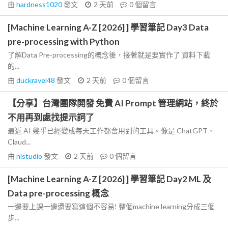
由
hardness1020
發文
2 天前
0
個留言
[Machine Learning A-Z [2026] ] 學習筆記 Day3 Data
pre-processing with Python
了解Data Pre-processing的概念後，接著就是要實作了 資料下載
的...
由
duckravel48
發文
2 天前
0
個留言
【分享】台灣團隊開發 免費 AI Prompt 管理網站，終於
不用再到處找提示詞了
最近 AI 幾乎已經變成每天工作都會用到的工具。像是 ChatGPT、
Claud...
由
nlstudio
發文
2 天前
0
個留言
[Machine Learning A-Z [2026] ] 學習筆記 Day2 ML 及
Data pre-processing 概念
一邊要上課一邊還要寫這個不容易! 整個machine learning分成三個
步...