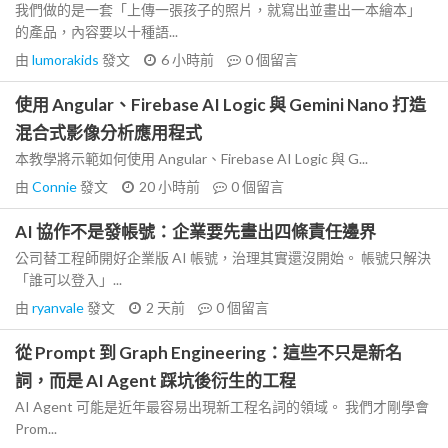
我們做的是一套「上傳一張孩子的照片，就寫出並畫出一本繪本」
的產品，內容要以十種語...
由
lumorakids
發文
6 小時前
0
個留言
使用 Angular、Firebase AI Logic 與 Gemini Nano 打造
混合式影像分析應用程式
本教學將示範如何使用 Angular、Firebase AI Logic 與 G...
由
Connie
發文
20 小時前
0
個留言
AI 協作不是發帳號：企業要先畫出四條責任邊界
公司替工程師開好企業版 AI 帳號，治理其實還沒開始。 帳號只解決
「誰可以登入」...
由
ryanvale
發文
2 天前
0
個留言
從 Prompt 到 Graph Engineering：這些不只是新名
詞，而是 AI Agent 踩坑後衍生的工程
AI Agent 可能是近年最容易出現新工程名詞的領域。 我們才剛學會
Prom...