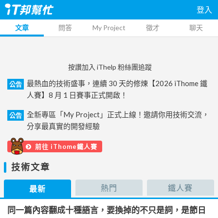
登入
文章
問答
My Project
徵才
聊天
按讚加入 iThelp 粉絲團追蹤
最熱血的技術盛事，連續 30 天的修煉【2026 iThome 鐵
公告
人賽】8 月 1 日賽事正式開啟！
全新專區「My Project」正式上線！邀請你用技術交流，
公告
分享最真實的開發經驗
前往 iThome鐵人賽
技術文章
熱門
鐵人賽
最新
同一篇內容翻成十種語言，要換掉的不只是詞，是節日