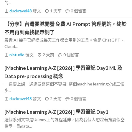
的...
由
duckravel48
發文
1 天前
0
個留言
【分享】台灣團隊開發 免費 AI Prompt 管理網站，終於
不用再到處找提示詞了
最近 AI 幾乎已經變成每天工作都會用到的工具。像是 ChatGPT、
Claud...
由
nlstudio
發文
2 天前
0
個留言
[Machine Learning A-Z [2026] ] 學習筆記 Day2 ML 及
Data pre-processing 概念
一邊要上課一邊還要寫這個不容易! 整個machine learning分成三個
步...
由
duckravel48
發文
2 天前
0
個留言
[Machine Learning A-Z [2026] ] 學習筆記 Day1
這個系列文章是Udemy上的課程延伸，因為我個人想趁著育嬰假空
檔學一點data...