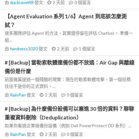
由
duckravel48
發文
2 天前
0
個留言
【Agent Evaluation 系列 1/6】Agent 到底該怎麼測
試？
很多團隊評估 Agent 的方法，其實還停留在評估 Chatbot。 準備一
組...
由
hardness1020
發文
2 天前
1
個留言
# [Backup] 當勒索軟體連備份都不放過：Air Gap 與離線
備份是什麼
前面幾篇提過一個殘酷的現實：現在的勒索軟體攻擊，第一個目標
往往不是你的正式資料，...
由
RainPan
發文
2 天前
0
個留言
# [Backup] 為什麼備份設備可以塞進 30 倍的資料？聊聊
重複資料刪除（Deduplication）
如果你看過企業級備份設備（例如 Dell PowerProtect DD 系列）...
由
RainPan
發文
2 天前
0
個留言