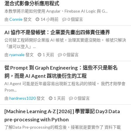
混合式影像分析應用程式
本教學將示範如何使用 Angular、Firebase AI Logic 與 G...
由
Connie
發文
14 小時前
0
個留言
AI 協作不是發帳號：企業要先畫出四條責任邊界
公司替工程師開好企業版 AI 帳號，治理其實還沒開始。 帳號只解決
「誰可以登入」...
由
ryanvale
發文
1 天前
0
個留言
從 Prompt 到 Graph Engineering：這些不只是新名
詞，而是 AI Agent 踩坑後衍生的工程
AI Agent 可能是近年最容易出現新工程名詞的領域。 我們才剛學會
Prom...
由
hardness1020
發文
1 天前
0
個留言
[Machine Learning A-Z [2026] ] 學習筆記 Day3 Data
pre-processing with Python
了解Data Pre-processing的概念後，接著就是要實作了 資料下載