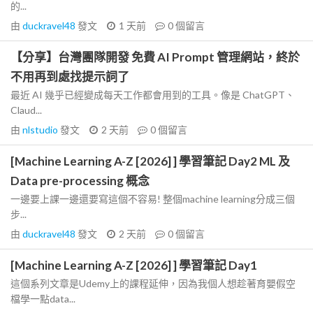
的...
由
duckravel48
發文
1 天前
0
個留言
【分享】台灣團隊開發 免費 AI Prompt 管理網站，終於
不用再到處找提示詞了
最近 AI 幾乎已經變成每天工作都會用到的工具。像是 ChatGPT、
Claud...
由
nlstudio
發文
2 天前
0
個留言
[Machine Learning A-Z [2026] ] 學習筆記 Day2 ML 及
Data pre-processing 概念
一邊要上課一邊還要寫這個不容易! 整個machine learning分成三個
步...
由
duckravel48
發文
2 天前
0
個留言
[Machine Learning A-Z [2026] ] 學習筆記 Day1
這個系列文章是Udemy上的課程延伸，因為我個人想趁著育嬰假空
檔學一點data...