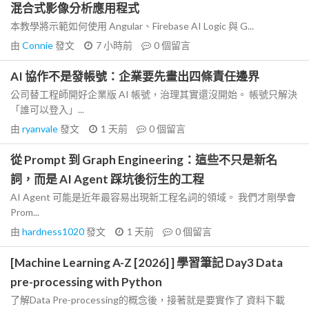
混合式影像分析應用程式
本教學將示範如何使用 Angular、Firebase AI Logic 與 G...
由
Connie
發文
7 小時前
0
個留言
AI 協作不是發帳號：企業要先畫出四條責任邊界
公司替工程師開好企業版 AI 帳號，治理其實還沒開始。 帳號只解決
「誰可以登入」...
由
ryanvale
發文
1 天前
0
個留言
從 Prompt 到 Graph Engineering：這些不只是新名
詞，而是 AI Agent 踩坑後衍生的工程
AI Agent 可能是近年最容易出現新工程名詞的領域。 我們才剛學會
Prom...
由
hardness1020
發文
1 天前
0
個留言
[Machine Learning A-Z [2026] ] 學習筆記 Day3 Data
pre-processing with Python
了解Data Pre-processing的概念後，接著就是要實作了 資料下載