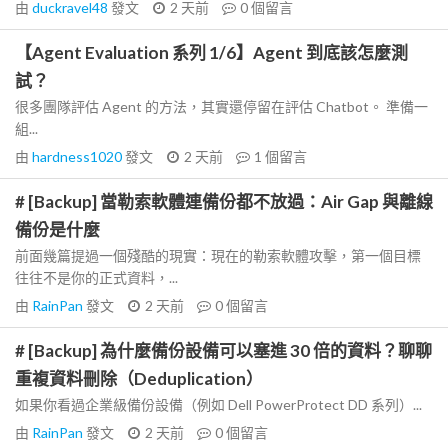
由
duckravel48
發文
2 天前
0
個留言
【Agent Evaluation 系列 1/6】Agent 到底該怎麼測
試？
很多團隊評估 Agent 的方法，其實還停留在評估 Chatbot。 準備一
組...
由
hardness1020
發文
2 天前
1
個留言
# [Backup] 當勒索軟體連備份都不放過：Air Gap 與離線
備份是什麼
前面幾篇提過一個殘酷的現實：現在的勒索軟體攻擊，第一個目標
往往不是你的正式資料，...
由
RainPan
發文
2 天前
0
個留言
# [Backup] 為什麼備份設備可以塞進 30 倍的資料？聊聊
重複資料刪除（Deduplication）
如果你看過企業級備份設備（例如 Dell PowerProtect DD 系列）...
由
RainPan
發文
2 天前
0
個留言