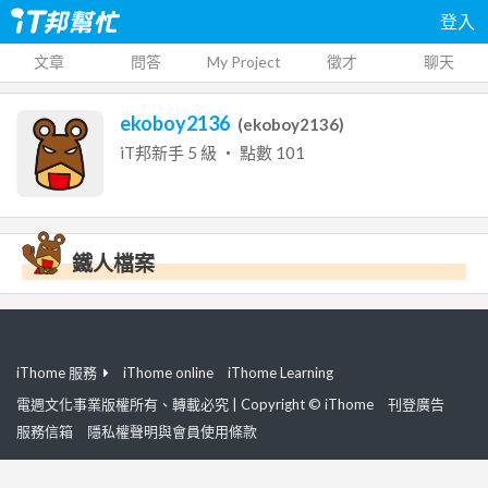
登入
文章
問答
My Project
徵才
聊天
ekoboy2136
(
ekoboy2136
)
iT邦新手
5
級 ‧ 點數
101
鐵人檔案
iThome 服務
iThome online
iThome Learning
電週文化事業版權所有、轉載必究 | Copyright © iThome
刊登廣告
服務信箱
隱私權聲明與會員使用條款