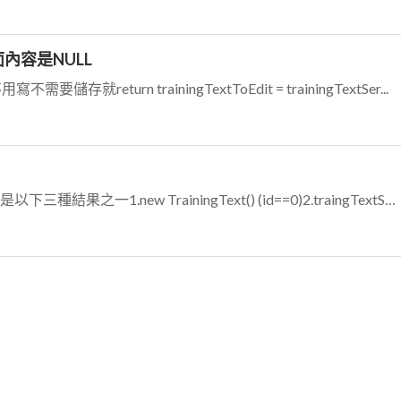
面內容是NULL
存就return trainingTextToEdit = trainingTextSer...
從程式來看trainingTextToEdit 可能是以下三種結果之一1.new TrainingText() (id==0)2.traingTextServi...