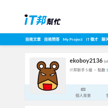
技術文章
技術問答
My Project
iT 徵才
聊
ekoboy2136
(e
iT邦新手 5 級 ‧ 點數
個人背景