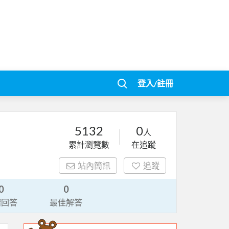
登入/註冊
5132
0
人
累計瀏覽數
在追蹤
站內簡訊
追蹤
0
0
請回答
最佳解答