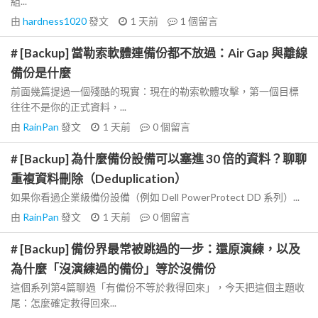
組...
由
hardness1020
發文
1 天前
1
個留言
# [Backup] 當勒索軟體連備份都不放過：Air Gap 與離線
備份是什麼
前面幾篇提過一個殘酷的現實：現在的勒索軟體攻擊，第一個目標
往往不是你的正式資料，...
由
RainPan
發文
1 天前
0
個留言
# [Backup] 為什麼備份設備可以塞進 30 倍的資料？聊聊
重複資料刪除（Deduplication）
如果你看過企業級備份設備（例如 Dell PowerProtect DD 系列）...
由
RainPan
發文
1 天前
0
個留言
# [Backup] 備份界最常被跳過的一步：還原演練，以及
為什麼「沒演練過的備份」等於沒備份
這個系列第4篇聊過「有備份不等於救得回來」，今天把這個主題收
尾：怎麼確定救得回來...