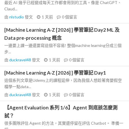
最近 AI 幾乎已經變成每天工作都會用到的工具。像是 ChatGPT、
Claud...
由
nlstudio
發文
1 天前
0
個留言
[Machine Learning A-Z [2026] ] 學習筆記 Day2 ML 及
Data pre-processing 概念
一邊要上課一邊還要寫這個不容易! 整個machine learning分成三個
步...
由
duckravel48
發文
1 天前
0
個留言
[Machine Learning A-Z [2026] ] 學習筆記 Day1
這個系列文章是Udemy上的課程延伸，因為我個人想趁著育嬰假空
檔學一點data...
由
duckravel48
發文
1 天前
0
個留言
【Agent Evaluation 系列 1/6】Agent 到底該怎麼測
試？
很多團隊評估 Agent 的方法，其實還停留在評估 Chatbot。 準備一