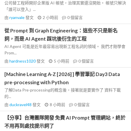
公司替工程師開好企業版 AI 帳號，治理其實還沒開始。 帳號只解決
「誰可以登入」...
由
ryanvale
發文
2 小時前
0
個留言
從 Prompt 到 Graph Engineering：這些不只是新名
詞，而是 AI Agent 踩坑後衍生的工程
AI Agent 可能是近年最容易出現新工程名詞的領域。 我們才剛學會
Prom...
由
hardness1020
發文
5 小時前
0
個留言
[Machine Learning A-Z [2026] ] 學習筆記 Day3 Data
pre-processing with Python
了解Data Pre-processing的概念後，接著就是要實作了 資料下載
的...
由
duckravel48
發文
8 小時前
0
個留言
【分享】台灣團隊開發 免費 AI Prompt 管理網站，終於
不用再到處找提示詞了