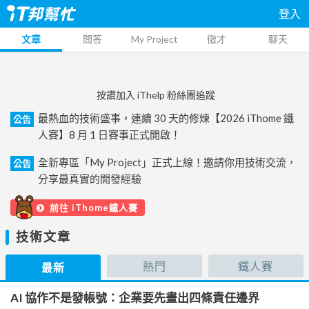
登入
文章
問答
My Project
徵才
聊天
按讚加入 iThelp 粉絲團追蹤
最熱血的技術盛事，連續 30 天的修煉【2026 iThome 鐵
公告
人賽】8 月 1 日賽事正式開啟！
全新專區「My Project」正式上線！邀請你用技術交流，
公告
分享最真實的開發經驗
前往 iThome鐵人賽
技術文章
熱門
鐵人賽
最新
AI 協作不是發帳號：企業要先畫出四條責任邊界