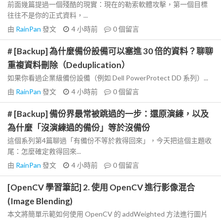
前面幾篇提過一個殘酷的現實：現在的勒索軟體攻擊，第一個目標
往往不是你的正式資料，...
由
RainPan
發文
4 小時前
0
個留言
# [Backup] 為什麼備份設備可以塞進 30 倍的資料？聊聊
重複資料刪除（Deduplication）
如果你看過企業級備份設備（例如 Dell PowerProtect DD 系列）...
由
RainPan
發文
4 小時前
0
個留言
# [Backup] 備份界最常被跳過的一步：還原演練，以及
為什麼「沒演練過的備份」等於沒備份
這個系列第4篇聊過「有備份不等於救得回來」，今天把這個主題收
尾：怎麼確定救得回來...
由
RainPan
發文
4 小時前
0
個留言
[OpenCV 學習筆記] 2. 使用 OpenCV 進行影像混合
(Image Blending)
本文將簡單示範如何使用 OpenCV 的 addWeighted 方法進行圖片