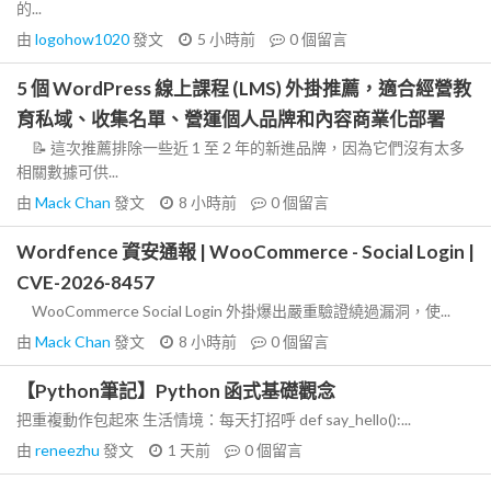
的...
由
logohow1020
發文
5 小時前
0
個留言
5 個 WordPress 線上課程 (LMS) 外掛推薦，適合經營教
育私域、收集名單、營運個人品牌和內容商業化部署
📝 這次推薦排除一些近 1 至 2 年的新進品牌，因為它們沒有太多
相關數據可供...
由
Mack Chan
發文
8 小時前
0
個留言
Wordfence 資安通報 | WooCommerce - Social Login |
CVE-2026-8457
WooCommerce Social Login 外掛爆出嚴重驗證繞過漏洞，使...
由
Mack Chan
發文
8 小時前
0
個留言
【Python筆記】Python 函式基礎觀念
把重複動作包起來 生活情境：每天打招呼 def say_hello():...
由
reneezhu
發文
1 天前
0
個留言