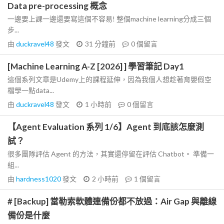
Data pre-processing 概念
一邊要上課一邊還要寫這個不容易! 整個machine learning分成三個
步...
由
duckravel48
發文
31 分鐘前
0
個留言
[Machine Learning A-Z [2026] ] 學習筆記 Day1
這個系列文章是Udemy上的課程延伸，因為我個人想趁著育嬰假空
檔學一點data...
由
duckravel48
發文
1 小時前
0
個留言
【Agent Evaluation 系列 1/6】Agent 到底該怎麼測
試？
很多團隊評估 Agent 的方法，其實還停留在評估 Chatbot。 準備一
組...
由
hardness1020
發文
2 小時前
1
個留言
# [Backup] 當勒索軟體連備份都不放過：Air Gap 與離線
備份是什麼