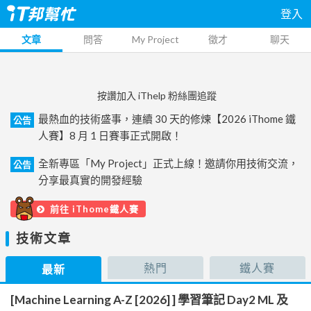
登入
文章
問答
My Project
徵才
聊天
按讚加入 iThelp 粉絲團追蹤
最熱血的技術盛事，連續 30 天的修煉【2026 iThome 鐵
公告
人賽】8 月 1 日賽事正式開啟！
全新專區「My Project」正式上線！邀請你用技術交流，
公告
分享最真實的開發經驗
前往 iThome鐵人賽
技術文章
熱門
鐵人賽
最新
[Machine Learning A-Z [2026] ] 學習筆記 Day2 ML 及