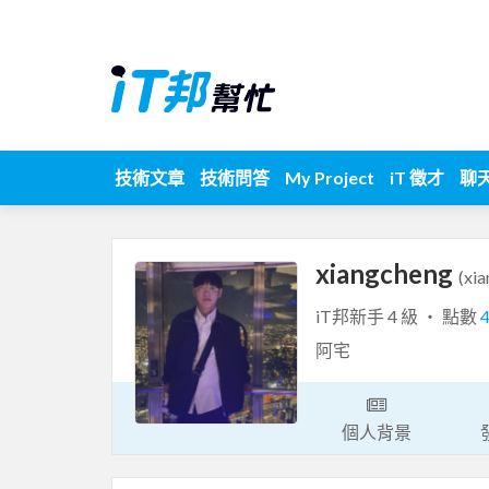
技術文章
技術問答
My Project
iT 徵才
聊
xiangcheng
(xi
iT邦新手 4 級 ‧ 點數
阿宅
個人背景