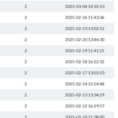
2
2025-03-04 14:35:53
2
2025-02-26 11:43:36
2
2025-02-23 13:02:52
2
2025-02-20 13:44:30
2
2025-02-19 11:41:25
2
2025-02-18 16:22:32
2
2025-02-17 13:01:03
2
2025-02-14 12:14:48
2
2025-02-13 13:34:29
2
2025-02-12 16:29:57
2
2025-02-10 11:38:00