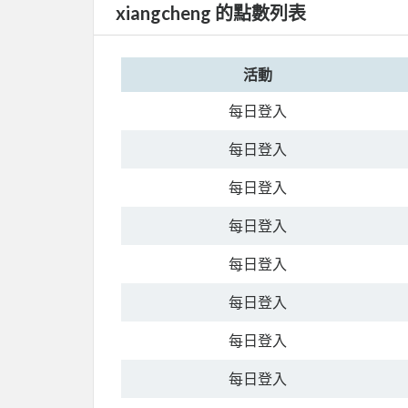
xiangcheng 的點數列表
活動
每日登入
每日登入
每日登入
每日登入
每日登入
每日登入
每日登入
每日登入