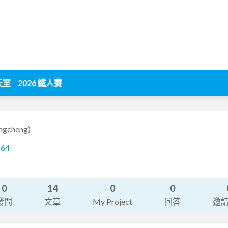
天室
2026 鐵人賽
angcheng)
464
0
14
0
0
發問
文章
My Project
回答
邀