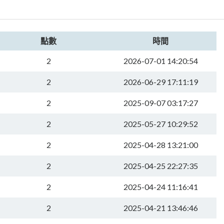
點數
時間
2
2026-07-01 14:20:54
2
2026-06-29 17:11:19
2
2025-09-07 03:17:27
2
2025-05-27 10:29:52
2
2025-04-28 13:21:00
2
2025-04-25 22:27:35
2
2025-04-24 11:16:41
2
2025-04-21 13:46:46