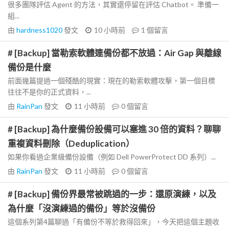
很多團隊評估 Agent 的方法，其實還停留在評估 Chatbot。 準備一
組...
由
hardness1020
發文
10 小時前
1
個留言
# [Backup] 當勒索軟體連備份都不放過：Air Gap 與離線
備份是什麼
前面幾篇提過一個殘酷的現實：現在的勒索軟體攻擊，第一個目標
往往不是你的正式資料，...
由
RainPan
發文
11 小時前
0
個留言
# [Backup] 為什麼備份設備可以塞進 30 倍的資料？聊聊
重複資料刪除（Deduplication）
如果你看過企業級備份設備（例如 Dell PowerProtect DD 系列）...
由
RainPan
發文
11 小時前
0
個留言
# [Backup] 備份界最常被跳過的一步：還原演練，以及
為什麼「沒演練過的備份」等於沒備份
這個系列第4篇聊過「有備份不等於救得回來」，今天把這個主題收