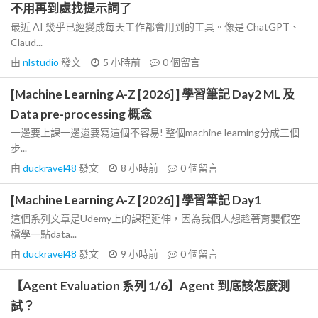
不用再到處找提示詞了
最近 AI 幾乎已經變成每天工作都會用到的工具。像是 ChatGPT、
Claud...
由
nlstudio
發文
5 小時前
0
個留言
[Machine Learning A-Z [2026] ] 學習筆記 Day2 ML 及
Data pre-processing 概念
一邊要上課一邊還要寫這個不容易! 整個machine learning分成三個
步...
由
duckravel48
發文
8 小時前
0
個留言
[Machine Learning A-Z [2026] ] 學習筆記 Day1
這個系列文章是Udemy上的課程延伸，因為我個人想趁著育嬰假空
檔學一點data...
由
duckravel48
發文
9 小時前
0
個留言
【Agent Evaluation 系列 1/6】Agent 到底該怎麼測
試？