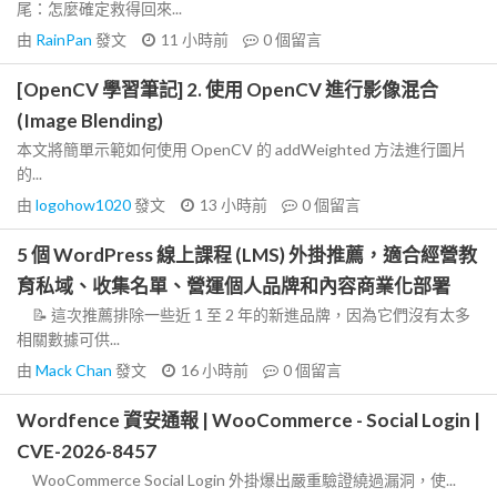
尾：怎麼確定救得回來...
由
RainPan
發文
11 小時前
0
個留言
[OpenCV 學習筆記] 2. 使用 OpenCV 進行影像混合
(Image Blending)
本文將簡單示範如何使用 OpenCV 的 addWeighted 方法進行圖片
的...
由
logohow1020
發文
13 小時前
0
個留言
5 個 WordPress 線上課程 (LMS) 外掛推薦，適合經營教
育私域、收集名單、營運個人品牌和內容商業化部署
📝 這次推薦排除一些近 1 至 2 年的新進品牌，因為它們沒有太多
相關數據可供...
由
Mack Chan
發文
16 小時前
0
個留言
Wordfence 資安通報 | WooCommerce - Social Login |
CVE-2026-8457
WooCommerce Social Login 外掛爆出嚴重驗證繞過漏洞，使...