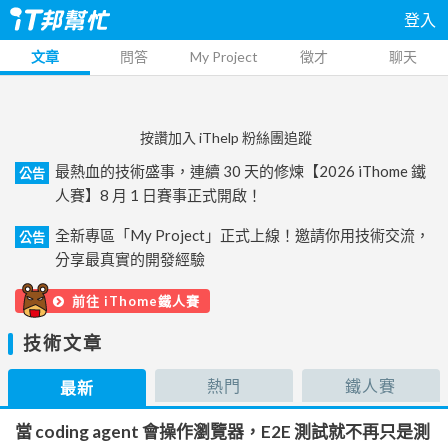
登入
文章
問答
My Project
徵才
聊天
按讚加入 iThelp 粉絲團追蹤
最熱血的技術盛事，連續 30 天的修煉【2026 iThome 鐵
公告
人賽】8 月 1 日賽事正式開啟！
全新專區「My Project」正式上線！邀請你用技術交流，
公告
分享最真實的開發經驗
前往 iThome鐵人賽
技術文章
熱門
鐵人賽
最新
當 coding agent 會操作瀏覽器，E2E 測試就不再只是測