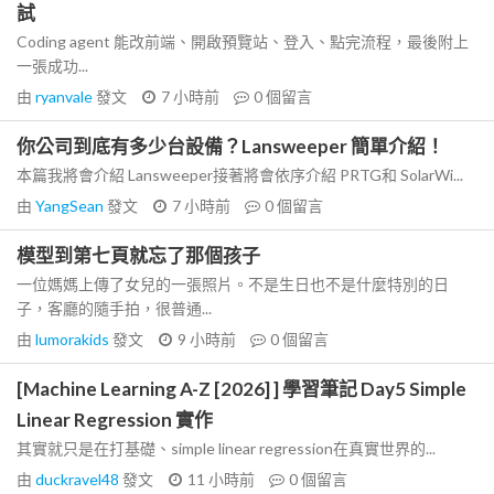
試
Coding agent 能改前端、開啟預覽站、登入、點完流程，最後附上
一張成功...
由
ryanvale
發文
7 小時前
0
個留言
你公司到底有多少台設備？Lansweeper 簡單介紹！
本篇我將會介紹 Lansweeper接著將會依序介紹 PRTG和 SolarWi...
由
YangSean
發文
7 小時前
0
個留言
模型到第七頁就忘了那個孩子
一位媽媽上傳了女兒的一張照片。不是生日也不是什麼特別的日
子，客廳的隨手拍，很普通...
由
lumorakids
發文
9 小時前
0
個留言
[Machine Learning A-Z [2026] ] 學習筆記 Day5 Simple
Linear Regression 實作
其實就只是在打基礎、simple linear regression在真實世界的...
由
duckravel48
發文
11 小時前
0
個留言