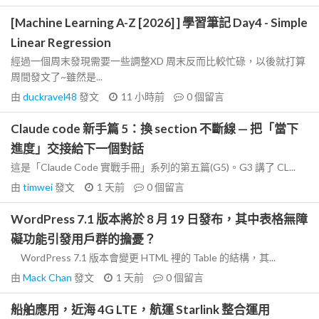
[Machine Learning A-Z [2026] ] 學習筆記 Day4 - Simple
Linear Regression
經過一個周末發現需要一些調整XD 周末反而比較忙碌，以後就打算
周間發文了~雖然是...
由
duckravel48
發文
11 小時前
0
個留言
Claude code 新手篇 5：換 section 不斷線 — 把「當下
進度」交接給下一個對話
這是「Claude Code 實戰手冊」系列的第五篇(G5)。G3 講了 CL...
由
timwei
發文
1 天前
0
個留言
WordPress 7.1 版本將於 8 月 19 日發布，其中表格無障
礙功能引發用戶群的擔憂？
WordPress 7.1 版本會變更 HTML 裡的 Table 的結構，其...
由
Mack Chan
發文
1 天前
0
個留言
船舶應用，近海 4G LTE，航運 Starlink 整合運用