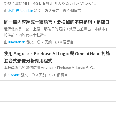
整機台灣製 MIT，4G LTE 模組 非大陸 DrayTek VigorC4...
由
林門神JanusLin
發文
2 天前
0
個留言
同一篇內容翻成十種語言，要換掉的不只是詞，是節日
我們做的是一套「上傳一張孩子的照片，就寫出並畫出一本繪本」
的產品，內容要以十種語...
由
lumorakids
發文
2 天前
0
個留言
使用 Angular、Firebase AI Logic 與 Gemini Nano 打造
混合式影像分析應用程式
本教學將示範如何使用 Angular、Firebase AI Logic 與 G...
由
Connie
發文
3 天前
0
個留言