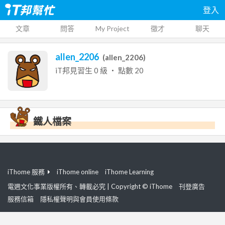
登入
文章
問答
My Project
徵才
聊天
allen_2206
(
allen_2206
)
iT邦見習生
0
級 ‧ 點數
20
鐵人檔案
iThome 服務
iThome online
iThome Learning
電週文化事業版權所有、轉載必究 | Copyright © iThome
刊登廣告
服務信箱
隱私權聲明與會員使用條款