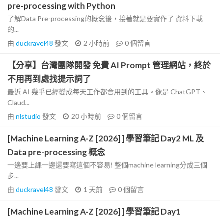
pre-processing with Python
了解Data Pre-processing的概念後，接著就是要實作了 資料下載
的...
由
duckravel48
發文
2 小時前
0
個留言
【分享】台灣團隊開發 免費 AI Prompt 管理網站，終於
不用再到處找提示詞了
最近 AI 幾乎已經變成每天工作都會用到的工具。像是 ChatGPT、
Claud...
由
nlstudio
發文
20 小時前
0
個留言
[Machine Learning A-Z [2026] ] 學習筆記 Day2 ML 及
Data pre-processing 概念
一邊要上課一邊還要寫這個不容易! 整個machine learning分成三個
步...
由
duckravel48
發文
1 天前
0
個留言
[Machine Learning A-Z [2026] ] 學習筆記 Day1