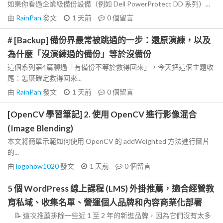
如果你看過企業級備份設備（例如 Dell PowerProtect DD 系列）...
由
RainPan
發文
1 天前
0
個留言
# [Backup] 備份界最常被跳過的一步：還原演練，以及
為什麼「沒演練過的備份」等於沒備份
這個系列第4篇聊過「有備份不等於救得回來」，今天把這個主題收
尾：怎麼確定救得回來...
由
RainPan
發文
1 天前
0
個留言
[OpenCV 學習筆記] 2. 使用 OpenCV 進行影像混合
(Image Blending)
本文將簡單示範如何使用 OpenCV 的 addWeighted 方法進行圖片
的...
由
logohow1020
發文
1 天前
0
個留言
5 個 WordPress 線上課程 (LMS) 外掛推薦，適合經營教
育私域、收集名單、營運個人品牌和內容商業化部署
📝 這次推薦排除一些近 1 至 2 年的新進品牌，因為它們沒有太多