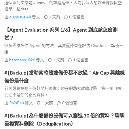
這個系列文章是Udemy上的課程延伸，因為我個人想趁著育嬰假空
檔學一點data...
由
duckravel48
發文
1 天前
0
個留言
【Agent Evaluation 系列 1/6】Agent 到底該怎麼測
試？
很多團隊評估 Agent 的方法，其實還停留在評估 Chatbot。 準備一
組...
由
hardness1020
發文
1 天前
1
個留言
# [Backup] 當勒索軟體連備份都不放過：Air Gap 與離線
備份是什麼
前面幾篇提過一個殘酷的現實：現在的勒索軟體攻擊，第一個目標
往往不是你的正式資料，...
由
RainPan
發文
1 天前
0
個留言
# [Backup] 為什麼備份設備可以塞進 30 倍的資料？聊聊
重複資料刪除（Deduplication）