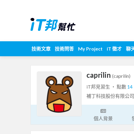
技術文章
技術問答
My Project
iT 徵才
聊
caprilin
(caprilin)
iT邦見習生 ‧ 點數
14
補丁科技股份有限公司
個人背景