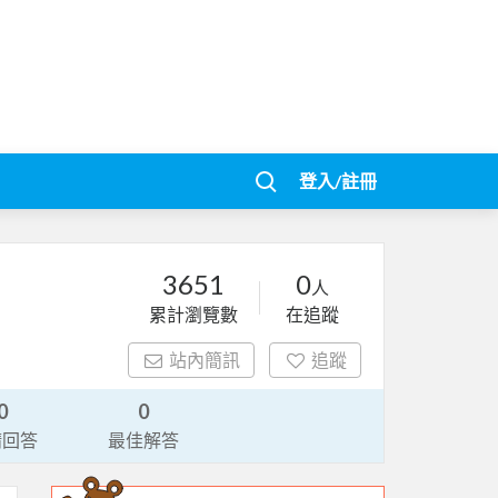
登入/註冊
3651
0
人
累計瀏覽數
在追蹤
站內簡訊
追蹤
0
0
請回答
最佳解答