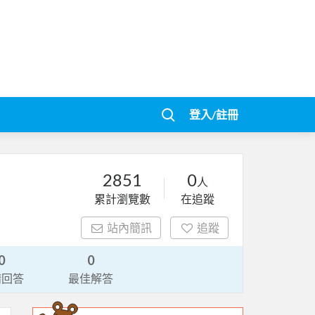
登入/註冊
2851
0
人
累計瀏覽數
在追蹤
站內簡訊
追蹤
0
0
請回答
最佳解答