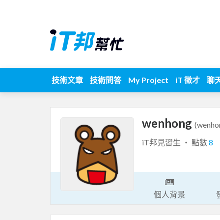
技術文章
技術問答
My Project
iT 徵才
聊
wenhong
(wenho
iT邦見習生 ‧ 點數
8
個人背景