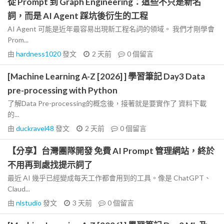
從 Prompt 到 Graph Engineering：這些不只是新名
詞，而是 AI Agent 踩坑後衍生的工程
AI Agent 可能是近年最容易出現新工程名詞的領域。 我們才剛學會
Prom...
由
hardness1020
發文
2 天前
0
個留言
[Machine Learning A-Z [2026] ] 學習筆記 Day3 Data
pre-processing with Python
了解Data Pre-processing的概念後，接著就是要實作了 資料下載
的...
由
duckravel48
發文
2 天前
0
個留言
【分享】台灣團隊開發 免費 AI Prompt 管理網站，終於
不用再到處找提示詞了
最近 AI 幾乎已經變成每天工作都會用到的工具。像是 ChatGPT、
Claud...
由
nlstudio
發文
3 天前
0
個留言