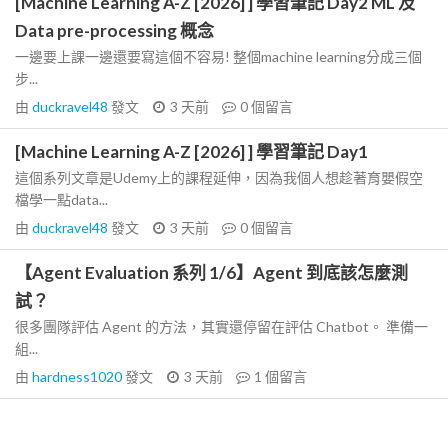
[Machine Learning A-Z [2026] ] 學習筆記 Day2 ML 及
Data pre-processing 概念
一邊要上課一邊還要寫這個不容易! 整個machine learning分成三個
步...
由
duckravel48
發文
3 天前
0
個留言
[Machine Learning A-Z [2026] ] 學習筆記 Day1
這個系列文章是Udemy上的課程延伸，因為我個人想趁著育嬰假空
檔學一點data...
由
duckravel48
發文
3 天前
0
個留言
【Agent Evaluation 系列 1/6】Agent 到底該怎麼測
試？
很多團隊評估 Agent 的方法，其實還停留在評估 Chatbot。 準備一
組...
由
hardness1020
發文
3 天前
1
個留言