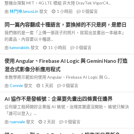
整機台灣製 MIT，4G LTE 模組 非大陸 DrayTek VigorC4...
由
林門神JanusLin
發文
1 小時前
0
個留言
同一篇內容翻成十種語言，要換掉的不只是詞，是節日
我們做的是一套「上傳一張孩子的照片，就寫出並畫出一本繪本」
的產品，內容要以十種語...
由
lumorakids
發文
11 小時前
0
個留言
使用 Angular、Firebase AI Logic 與 Gemini Nano 打造
混合式影像分析應用程式
本教學將示範如何使用 Angular、Firebase AI Logic 與 G...
由
Connie
發文
1 天前
0
個留言
AI 協作不是發帳號：企業要先畫出四條責任邊界
公司替工程師開好企業版 AI 帳號，治理其實還沒開始。 帳號只解決
「誰可以登入」...
由
ryanvale
發文
2 天前
0
個留言